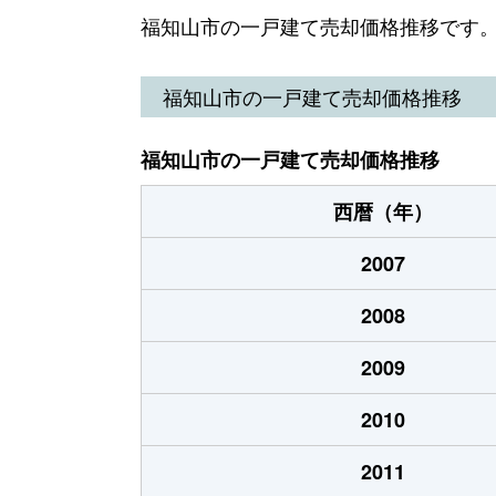
駅前町
3,000万円
福知山市の一戸建て売却価格推移です
岡ノ上町
80万円
福知山市の一戸建て売却価格推移
字長田
1,700万円
石
福知山市の一戸建て売却価格推移
字小牧
43万円
西暦（年）
篠尾新町
2,900万円
2007
字正明寺
1,800万円
2008
字正明寺
250万円
2009
字正明寺
2,900万円
2010
昭和新町
1,500万円
2011