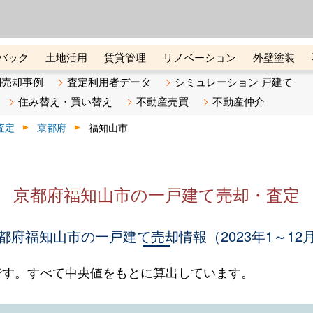
ーズ株式会社（東証グロース上
初めての方へ
ビスです 証券コード：4445
バック
土地活用
賃貸管理
リノベーション
外壁塗装
ライン講座
リビンマガジンBiz
不動産売却ご相談デスク
別売却事例
査定利用者データ
シミュレーション 戸建て
住み替え・買い替え
不動産売買
不動産仲介
査定
京都府
福知山市
京都府福知山市の一戸建て売却・査定
都府福知山市の一戸建て売却情報（2023年1～12
です。すべて中央値をもとに算出しています。