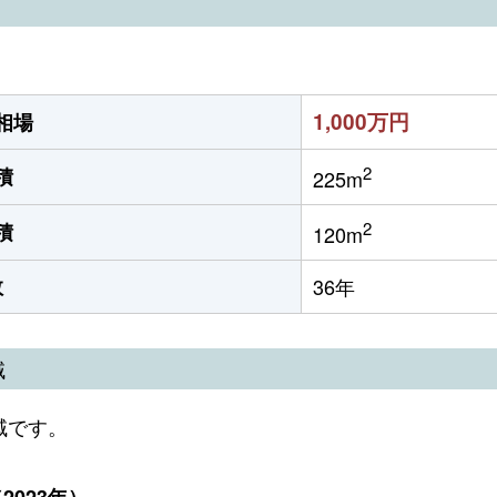
1,000万円
相場
2
積
225m
2
積
120m
数
36年
域
域です。
023年）