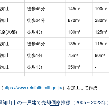
福知山
徒歩45分
145m²
100m²
福知山
徒歩24分
670m²
380m²
原(京都)
徒歩4分
130m²
125m²
福知山
徒歩45分
135m²
115m²
福知山
徒歩1分
75m²
80m²
福知山
徒歩1分
350m²
-
原(京都)
徒歩1時間15分
240m²
125m²
（
https://www.reinfolib.mlit.go.jp/
）を加工して作成
福知山
徒歩3分
460m²
260m²
福知山
福知山市の一戸建て売却価格推移（2005～2023年
徒歩1分
310m²
250m²