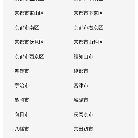
寺田
3,400万円
寺田(京都)
徒歩14分
1
京都市東山区
京都市下京区
寺田
1,300万円
寺田(京都)
徒歩8分
9
京都市南区
京都市右京区
寺田
3,800万円
寺田(京都)
徒歩7分
1
京都市伏見区
京都市山科区
寺田
6,100万円
寺田(京都)
徒歩14分
1
京都市西京区
福知山市
寺田
2,400万円
寺田(京都)
徒歩7分
9
舞鶴市
綾部市
寺田
3,500万円
寺田(京都)
徒歩11分
1
宇治市
宮津市
富野
300万円
富野荘
徒歩6分
6
亀岡市
城陽市
富野
3,400万円
富野荘
徒歩18分
1
向日市
長岡京市
富野
440万円
富野荘
徒歩4分
6
八幡市
京田辺市