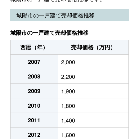
久世
1,200万円
城陽
徒歩9分
1
城陽市の一戸建て売却価格推移
久世
1,400万円
城陽
徒歩8分
1
城陽市の一戸建て売却価格推移
久世
5,300万円
城陽
徒歩9分
2
西暦（年）
売却価格（万円）
久世
2,500万円
新田(京都)
徒歩15分
1
2007
2,000
久世
720万円
新田(京都)
徒歩9分
4
2008
2,200
久世
5,700万円
新田(京都)
徒歩11分
2
2009
1,900
寺田
3,000万円
久津川
徒歩16分
1
2010
1,800
寺田
4,200万円
城陽
徒歩13分
1
2011
1,400
寺田
700万円
城陽
徒歩14分
6
2012
1,600