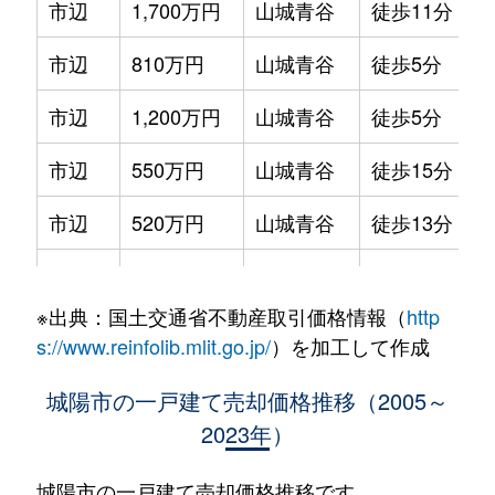
市辺
1,700万円
山城青谷
徒歩11分
1
市辺
810万円
山城青谷
徒歩5分
1
市辺
1,200万円
山城青谷
徒歩5分
1
市辺
550万円
山城青谷
徒歩15分
7
市辺
520万円
山城青谷
徒歩13分
1
久世
1,600万円
久津川
徒歩10分
1
※出典：国土交通省不動産取引価格情報（
http
久世
2,800万円
久津川
徒歩13分
2
s://www.reinfolib.mlit.go.jp/
）を加工して作成
久世
4,800万円
久津川
徒歩15分
1
城陽市の一戸建て売却価格推移（2005～
2023年）
久世
800万円
久津川
徒歩16分
9
久世
8,200万円
久津川
徒歩10分
1
城陽市の一戸建て売却価格推移です。