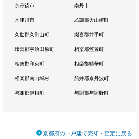
富野
600万円
富野荘
徒歩7分
5
京丹後市
南丹市
富野
2,300万円
富野荘
徒歩4分
8
木津川市
乙訓郡大山崎町
富野
3,700万円
富野荘
徒歩6分
1
久世郡久御山町
綴喜郡井手町
富野
820万円
長池
徒歩14分
1
綴喜郡宇治田原町
相楽郡笠置町
富野
2,100万円
長池
徒歩7分
7
相楽郡和束町
相楽郡精華町
富野
3,700万円
長池
徒歩2分
3
相楽郡南山城村
船井郡京丹波町
長池
16,000万円
長池
徒歩4分
1
与謝郡伊根町
与謝郡与謝野町
長池
4,200万円
長池
徒歩3分
1
奈島
2,000万円
山城青谷
徒歩8分
1
京都府の一戸建て売却・査定に戻る
平川
980万円
久津川
徒歩11分
7