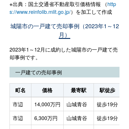
※出典：国土交通省不動産取引価格情報 （
http
s://www.reinfolib.mlit.go.jp/
）を加工して作成
城陽市の一戸建て売却事例（2023年1～12
月）
2023年1～12月に成約した城陽市の一戸建て売
却事例です。
一戸建ての売却事例
町名
価格
最寄駅
駅徒歩
市辺
14,000万円
山城青谷
徒歩19分
6
市辺
6,300万円
山城青谷
徒歩19分
1