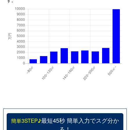
最短45秒 簡単入力でスグ分か
簡単3STEP♪
る！