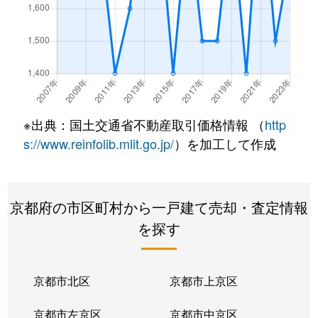
寺田
2,000万円
寺田(京都)
徒歩13分
1
寺田
1,400万円
寺田(京都)
徒歩10分
1
寺田
7,300万円
寺田(京都)
徒歩8分
2
※出典：国土交通省不動産取引価格情報 （
http
寺田
1,500万円
寺田(京都)
徒歩11分
1
s://www.reinfolib.mlit.go.jp/
）を加工して作成
寺田
6,500万円
寺田(京都)
徒歩4分
1
寺田
2,800万円
寺田(京都)
徒歩6分
1
京都府の市区町村から一戸建て売却・査定情報
を探す
寺田
900万円
寺田(京都)
徒歩8分
8
寺田
2,100万円
寺田(京都)
徒歩10分
9
京都市北区
京都市上京区
寺田
2,200万円
寺田(京都)
徒歩5分
1
京都市左京区
京都市中京区