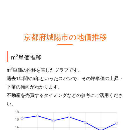
平川
2,200万円
久津川
徒歩8分
1
平川
5,100万円
久津川
徒歩18分
3
京都府城陽市の地価推移
平川
1,000万円
久津川
徒歩21分
1
平川
11,000万円
久津川
徒歩3分
8
2
m
単価推移
平川
650万円
久津川
徒歩11分
7
2
m
単価の推移を表したグラフです。
過去1年間や5年といったスパンで、その坪単価の上昇・
平川
3,300万円
久津川
徒歩4分
1
下落の傾向がわかります。
不動産を売買するタイミングなどの参考にご活用くださ
平川
3,000万円
久津川
徒歩8分
2
い。
平川
630万円
久津川
徒歩7分
6
平川
3,100万円
久津川
徒歩6分
2