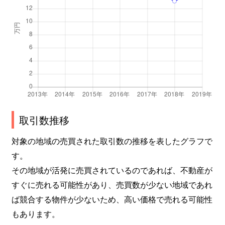
平川
1,200万円
久津川
徒歩5分
1
枇杷庄
100万円
富野荘
徒歩4分
6
枇杷庄
200万円
富野荘
徒歩10分
2
枇杷庄
1,400万円
富野荘
徒歩12分
8
枇杷庄
530万円
富野荘
徒歩4分
6
取引数推移
枇杷庄
470万円
富野荘
徒歩10分
9
対象の地域の売買された取引数の推移を表したグラフで
す。
枇杷庄
200万円
富野荘
徒歩4分
5
その地域が活発に売買されているのであれば、不動産が
枇杷庄
460万円
富野荘
徒歩4分
4
すぐに売れる可能性があり、売買数が少ない地域であれ
ば競合する物件が少ないため、高い価格で売れる可能性
枇杷庄
4,600万円
富野荘
徒歩1分
1
もあります。