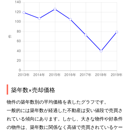
枇杷庄
600万円
富野荘
徒歩5分
5
枇杷庄
1,400万円
富野荘
徒歩5分
1
枇杷庄
350万円
富野荘
徒歩4分
5
水主
2,600万円
富野荘
徒歩14分
1
築年数×売却価格
物件の築年数別の平均価格を表したグラフです。
一般的には築年数が経過した不動産は安い値段で売買さ
れている傾向にあります。しかし、大きな物件や好条件
の物件は、築年数に関係なく高値で売買されているケー