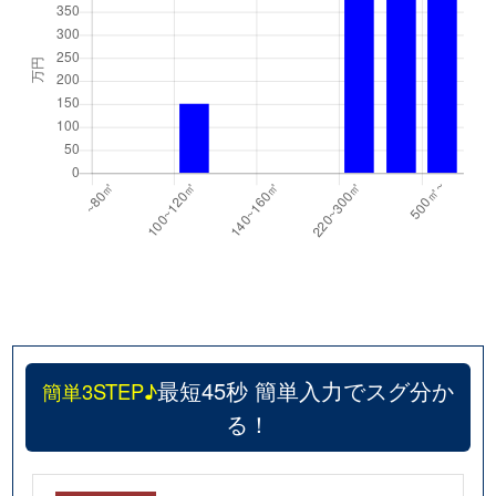
最短45秒 簡単入力でスグ分か
簡単3STEP♪
る！