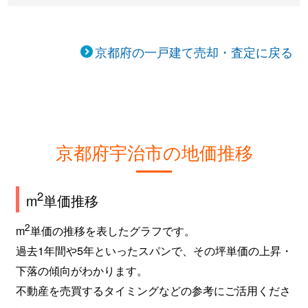
小倉町
450万円
小倉(京都)
京都府の一戸建て売却・査定に戻る
小倉町
2,000万円
小倉(京都)
小倉町
6,500万円
ＪＲ小倉
小倉町
800万円
寺田(京都)
京都府宇治市の地価推移
五ケ庄
1,400万円
黄檗(ＪＲ)
五ケ庄
4,100万円
黄檗(ＪＲ)
2
m
単価推移
五ケ庄
580万円
黄檗(京阪)
2
m
単価の推移を表したグラフです。
過去1年間や5年といったスパンで、その坪単価の上昇・
五ケ庄
1,600万円
黄檗(京阪)
下落の傾向がわかります。
不動産を売買するタイミングなどの参考にご活用くださ
五ケ庄
630万円
黄檗(京阪)