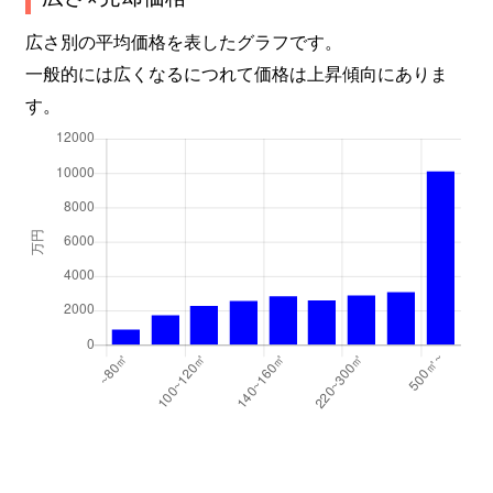
莵道
1,500万円
宇治(京阪)
広さ別の平均価格を表したグラフです。
一般的には広くなるにつれて価格は上昇傾向にありま
莵道
1,200万円
三室戸
す。
莵道
3,600万円
三室戸
莵道
3,200万円
三室戸
南陵町
6,300万円
ＪＲ小倉
西笠取
340万円
三室戸
羽戸山
2,400万円
黄檗(ＪＲ)
羽拍子町
1,400万円
伊勢田
開町
2,700万円
伊勢田