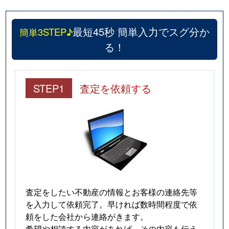
広野町
910万円
大久保(京都)
広野町
910万円
大久保(京都)
最短45秒 簡単入力でスグ分か
簡単3STEP♪
る！
広野町
790万円
大久保(京都)
広野町
1,000万円
大久保(京都)
STEP1
査定を依頼する
広野町
7,000万円
新田(京都)
広野町
2,900万円
新田(京都)
広野町
3,400万円
新田(京都)
広野町
1,500万円
新田(京都)
査定をしたい不動産の情報とお客様の連絡先等
広野町
17,000万円
新田(京都)
を入力して依頼完了。早ければ数時間程度で依
頼をした会社から連絡がきます。
広野町
500万円
新田(京都)
希望や相談する内容があれば、その内容も伝え