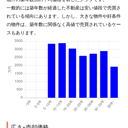
一般的には築年数が経過した不動産は安い値段で売買さ
木幡
900万円
六地蔵(京都市営)
れている傾向にあります。しかし、大きな物件や好条件
の物件は、築年数に関係なく高値で売買されているケー
木幡
2,500万円
六地蔵(京都市営)
スもあります。
志津川
500万円
三室戸
白川
1,500万円
宇治(ＪＲ)
神明
1,700万円
伊勢田
神明
180万円
ＪＲ小倉
神明
340万円
新田(京都)
神明
2,400万円
新田(京都)
神明
1,600万円
新田(京都)
広さ×売却価格