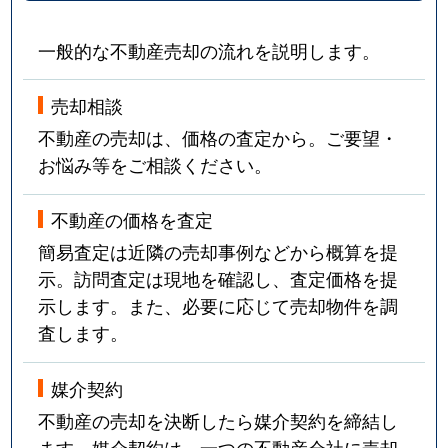
槇島町
500万円
宇治(ＪＲ)
一般的な不動産売却の流れを説明します。
槇島町
530万円
小倉(京都)
槇島町
780万円
小倉(京都)
売却相談
不動産の売却は、価格の査定から。ご要望・
槇島町
3,700万円
小倉(京都)
お悩み等をご相談ください。
槇島町
10,000万円
向島
不動産の価格を査定
槇島町
1,700万円
向島
簡易査定は近隣の売却事例などから概算を提
示。訪問査定は現地を確認し、査定価格を提
槇島町
1,000万円
向島
示します。また、必要に応じて売却物件を調
査します。
槇島町
1,400万円
向島
媒介契約
槇島町
4,000万円
向島
不動産の売却を決断したら媒介契約を締結し
槇島町
2,700万円
向島
ます。媒介契約は、一つの不動産会社に売却