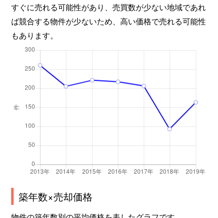
木幡
1,300万円
木幡(ＪＲ)
すぐに売れる可能性があり、売買数が少ない地域であれ
ば競合する物件が少ないため、高い価格で売れる可能性
木幡
5,800万円
木幡(ＪＲ)
もあります。
木幡
3,700万円
木幡(ＪＲ)
木幡
1,600万円
木幡(ＪＲ)
木幡
2,900万円
木幡(ＪＲ)
木幡
4,100万円
木幡(ＪＲ)
木幡
1,600万円
木幡(ＪＲ)
木幡
4,100万円
木幡(ＪＲ)
木幡
1,200万円
六地蔵(ＪＲ)
築年数×売却価格
木幡
900万円
六地蔵(ＪＲ)
物件の築年数別の平均価格を表したグラフです。