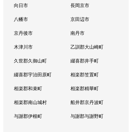
小倉町
2,500万円
小倉(京都)
向日市
長岡京市
小倉町
520万円
小倉(京都)
八幡市
京田辺市
小倉町
3,300万円
小倉(京都)
京丹後市
南丹市
小倉町
1,300万円
小倉(京都)
木津川市
乙訓郡大山崎町
小倉町
240万円
小倉(京都)
久世郡久御山町
綴喜郡井手町
小倉町
800万円
小倉(京都)
綴喜郡宇治田原町
相楽郡笠置町
小倉町
1,000万円
小倉(京都)
相楽郡和束町
相楽郡精華町
小倉町
3,800万円
小倉(京都)
相楽郡南山城村
船井郡京丹波町
小倉町
7,000万円
小倉(京都)
与謝郡伊根町
与謝郡与謝野町
小倉町
1,400万円
小倉(京都)