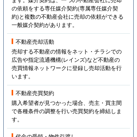
の依頼をする専任媒介契約(専属専任媒介契
槇島町
3,600万円
向島
約)と複数の不動産会社に売却の依頼ができる
一般媒介契約があります。
明星町
4,800万円
三室戸
不動産売却活動
明星町
740万円
三室戸
売却する不動産の情報をネット・チラシでの
明星町
1,700万円
三室戸
広告や指定流通機構(レインズ)など不動産の
売買情報ネットワークに登録し売却活動を行
明星町
1,700万円
三室戸
います。
六地蔵
3,800万円
六地蔵(ＪＲ)
不動産売買契約
購入希望者が見つかった場合、売主・買主間
で各種条件の調整を行い売買契約を締結しま
す。
代金の受領・物件引渡し