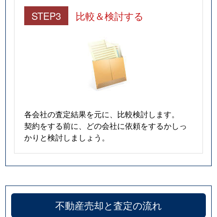
広野町
1,100万円
新田(京都)
STEP3
比較＆検討する
広野町
1,500万円
新田(京都)
広野町
1,300万円
新田(京都)
広野町
6,300万円
新田(京都)
広野町
3,300万円
新田(京都)
各会社の査定結果を元に、比較検討します。
契約をする前に、どの会社に依頼をするかしっ
広野町
2,600万円
新田(京都)
かりと検討しましょう。
広野町
750万円
新田(京都)
広野町
11,000万円
新田(京都)
琵琶台
2,500万円
宇治(ＪＲ)
不動産売却と査定の流れ