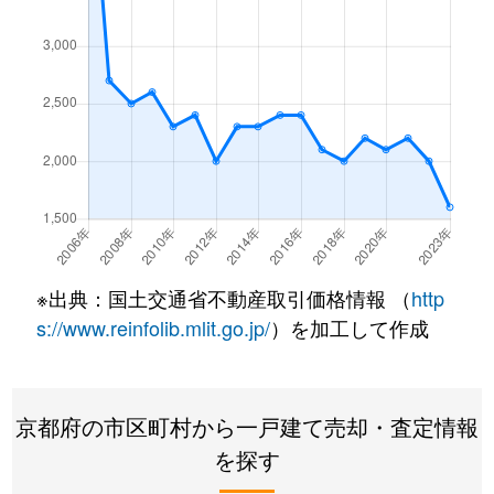
小倉町
1,600万円
小倉(京都)
小倉町
1,500万円
小倉(京都)
小倉町
1,200万円
小倉(京都)
小倉町
300万円
小倉(京都)
小倉町
500万円
小倉(京都)
※出典：国土交通省不動産取引価格情報 （
http
小倉町
770万円
小倉(京都)
s://www.reinfolib.mlit.go.jp/
）を加工して作成
小倉町
350万円
小倉(京都)
小倉町
180万円
小倉(京都)
京都府の市区町村から一戸建て売却・査定情報
を探す
小倉町
800万円
小倉(京都)