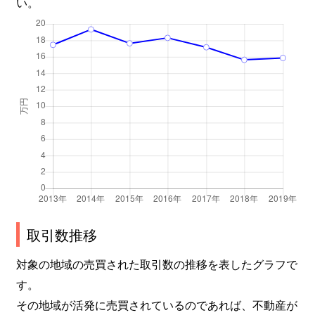
い。
五ケ庄
1,400万円
黄檗(京阪)
木幡
2,400万円
黄檗(京阪)
木幡
1,500万円
黄檗(京阪)
木幡
2,000万円
黄檗(京阪)
木幡
2,500万円
木幡(ＪＲ)
木幡
1,500万円
木幡(ＪＲ)
木幡
1,800万円
木幡(ＪＲ)
取引数推移
木幡
4,000万円
木幡(ＪＲ)
対象の地域の売買された取引数の推移を表したグラフで
す。
木幡
700万円
木幡(ＪＲ)
その地域が活発に売買されているのであれば、不動産が