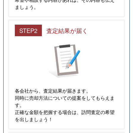
ましょう。
広野町
2,700万円
新田(京都)
広野町
3,300万円
新田(京都)
STEP2
査定結果が届く
広野町
2,100万円
新田(京都)
広野町
2,600万円
新田(京都)
広野町
500万円
新田(京都)
広野町
4,700万円
新田(京都)
各会社から、査定結果が届きます。
広野町
1,400万円
新田(京都)
同時に売却方法についての提案をしてもらえま
す。
広野町
1,800万円
新田(京都)
正確な金額を把握する場合は、訪問査定の希望
を出しましょう！
広野町
1,200万円
新田(京都)