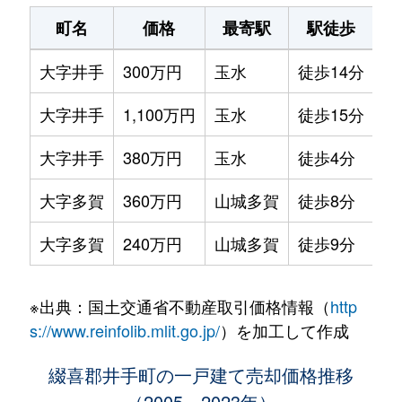
町名
価格
最寄駅
駅徒歩
土
大字井手
300万円
玉水
徒歩14分
81
大字井手
1,100万円
玉水
徒歩15分
26
大字井手
380万円
玉水
徒歩4分
12
大字多賀
360万円
山城多賀
徒歩8分
10
大字多賀
240万円
山城多賀
徒歩9分
90
※出典：国土交通省不動産取引価格情報（
http
s://www.reinfolib.mlit.go.jp/
）を加工して作成
綴喜郡井手町の一戸建て売却価格推移
（2005～2023年）