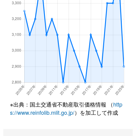
下海印寺
5,500万円
長岡天神
徒歩15
下海印寺
4,700万円
西山天王山
徒歩16
下海印寺
3,200万円
西山天王山
徒歩7分
勝竜寺
1,700万円
長岡京
徒歩21
勝竜寺
1,700万円
西山天王山
徒歩20
勝竜寺
3,100万円
西山天王山
徒歩20
滝ノ町
1,500万円
西向日
徒歩15
※出典：国土交通省不動産取引価格情報 （
http
滝ノ町
3,500万円
西向日
徒歩8分
s://www.reinfolib.mlit.go.jp/
）を加工して作成
滝ノ町
3,500万円
西向日
徒歩12