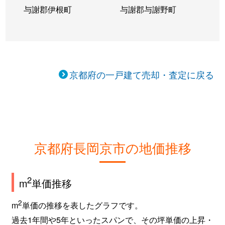
東和苑
2,200万円
長岡京
徒歩10
与謝郡伊根町
与謝郡与謝野町
友岡
4,300万円
長岡京
徒歩13
友岡
4,000万円
長岡天神
徒歩13
京都府の一戸建て売却・査定に戻る
友岡
3,400万円
西山天王山
徒歩7分
友岡
2,800万円
西山天王山
徒歩10
友岡
20,000万円
西山天王山
徒歩5分
京都府長岡京市の地価推移
友岡
1,600万円
西山天王山
徒歩6分
友岡
1,200万円
西山天王山
徒歩9分
2
m
単価推移
長岡
4,200万円
長岡天神
徒歩9分
2
m
単価の推移を表したグラフです。
過去1年間や5年といったスパンで、その坪単価の上昇・