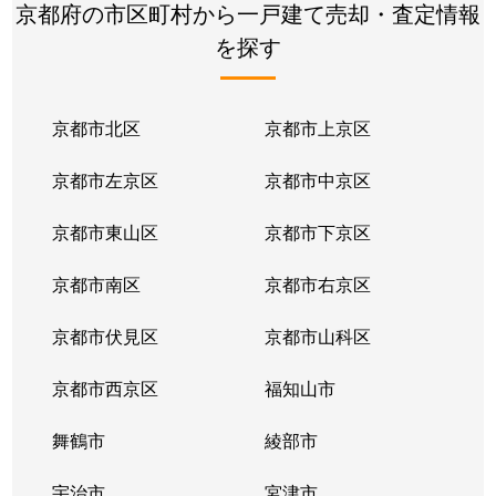
滝ノ町
2,000万円
西向日
徒歩10
京都府の市区町村から一戸建て売却・査定情報
を探す
滝ノ町
380万円
西向日
徒歩14
滝ノ町
700万円
西向日
徒歩14
京都市北区
京都市上京区
長法寺
3,000万円
長岡天神
徒歩21
京都市左京区
京都市中京区
長法寺
2,000万円
長岡天神
徒歩25
京都市東山区
京都市下京区
長法寺
2,200万円
長岡天神
徒歩23
京都市南区
京都市右京区
長法寺
3,700万円
長岡天神
徒歩19
京都市伏見区
京都市山科区
長法寺
2,500万円
長岡天神
徒歩21
京都市西京区
福知山市
長法寺
2,600万円
長岡天神
徒歩21
舞鶴市
綾部市
長法寺
2,200万円
長岡天神
徒歩23
宇治市
宮津市