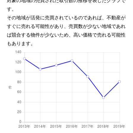
対象の地域の売買された取引数の推移を表したグラフで
す。
長岡
2,900万円
長岡天神
徒歩9分
その地域が活発に売買されているのであれば、不動産が
西の京
2,500万円
西向日
徒歩15
すぐに売れる可能性があり、売買数が少ない地域であれ
ば競合する物件が少ないため、高い価格で売れる可能性
八条が丘
1,500万円
長岡天神
徒歩11
もあります。
馬場
2,900万円
長岡京
徒歩13
馬場
3,000万円
長岡京
徒歩10
馬場
3,400万円
長岡京
徒歩11
馬場
1,000万円
長岡京
徒歩11
緑が丘
3,900万円
長岡京
徒歩13