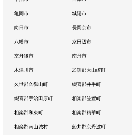
天神
6,000万円
長岡天神
徒歩11
亀岡市
城陽市
天神
1,600万円
長岡天神
徒歩13
向日市
長岡京市
天神
8,300万円
長岡天神
徒歩13
八幡市
京田辺市
天神
4,000万円
長岡天神
徒歩15
京丹後市
南丹市
天神
2,100万円
長岡天神
徒歩12
木津川市
乙訓郡大山崎町
天神
2,600万円
長岡天神
徒歩13
久世郡久御山町
綴喜郡井手町
天神
8,000万円
長岡天神
徒歩13
綴喜郡宇治田原町
相楽郡笠置町
天神
2,400万円
長岡天神
徒歩14
相楽郡和束町
相楽郡精華町
天神
5,500万円
長岡天神
徒歩15
相楽郡南山城村
船井郡京丹波町