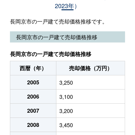
2023年）
今里
2,200万円
西向日
徒歩13
うぐいす台
4,200万円
長岡天神
徒歩20
長岡京市の一戸建て売却価格推移です。
梅が丘
4,600万円
長岡天神
徒歩16
長岡京市の一戸建て売却価格推移
奥海印寺
3,800万円
長岡天神
徒歩20
長岡京市の一戸建て売却価格推移
奥海印寺
2,600万円
長岡天神
徒歩21
西暦（年）
売却価格（万円）
奥海印寺
3,000万円
長岡天神
徒歩18
2005
3,250
奥海印寺
4,000万円
長岡天神
徒歩23
2006
3,100
奥海印寺
1,800万円
長岡天神
徒歩19
2007
3,200
奥海印寺
2,700万円
長岡天神
徒歩21
2008
3,450