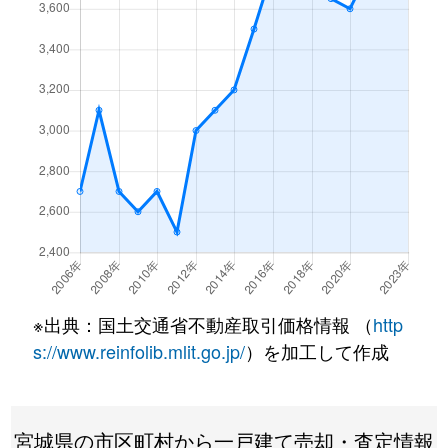
上飯田
1,400万円
河原町(宮城)
徒歩
上飯田
3,900万円
河原町(宮城)
徒歩
上飯田
2,100万円
河原町(宮城)
徒歩
上飯田
3,500万円
河原町(宮城)
徒歩
上飯田
3,800万円
河原町(宮城)
徒歩
上飯田
3,300万円
河原町(宮城)
徒歩
※出典：国土交通省不動産取引価格情報 （
http
上飯田
500万円
河原町(宮城)
徒歩
s://www.reinfolib.mlit.go.jp/
）を加工して作成
上飯田
3,100万円
河原町(宮城)
徒歩
上飯田
1,900万円
河原町(宮城)
徒歩
宮城県の市区町村から一戸建て売却・査定情報