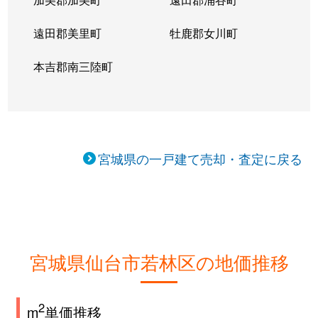
なないろの里
15,000万円
六丁の目
徒歩
遠田郡美里町
牡鹿郡女川町
二軒茶屋
本吉郡南三陸町
17,000万円
連坊
徒歩
東七番丁
35,000万円
五橋
徒歩
舟丁
8,800万円
河原町(宮城)
徒歩
宮城県の一戸建て売却・査定に戻る
古城
27,000万円
薬師堂(宮城)
徒歩
文化町
4,100万円
河原町(宮城)
徒歩
文化町
7,500万円
河原町(宮城)
徒歩
宮城県仙台市若林区の地価推移
南小泉
3,800万円
河原町(宮城)
徒歩
南小泉
3,800万円
河原町(宮城)
徒歩
2
m
単価推移