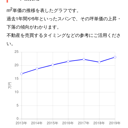
南小泉
5,000万円
薬師堂(宮城)
徒歩
2
m
単価の推移を表したグラフです。
過去1年間や5年といったスパンで、その坪単価の上昇・
南小泉
4,800万円
薬師堂(宮城)
徒歩
下落の傾向がわかります。
不動産を売買するタイミングなどの参考にご活用くださ
南材木町
1,800万円
河原町(宮城)
徒歩
い。
南材木町
4,300万円
河原町(宮城)
徒歩
大和町
8,800万円
卸町(宮城)
徒歩
大和町
7,000万円
卸町(宮城)
徒歩
大和町
8,200万円
卸町(宮城)
徒歩
大和町
4,300万円
薬師堂(宮城)
徒歩
大和町
22,000万円
薬師堂(宮城)
徒歩