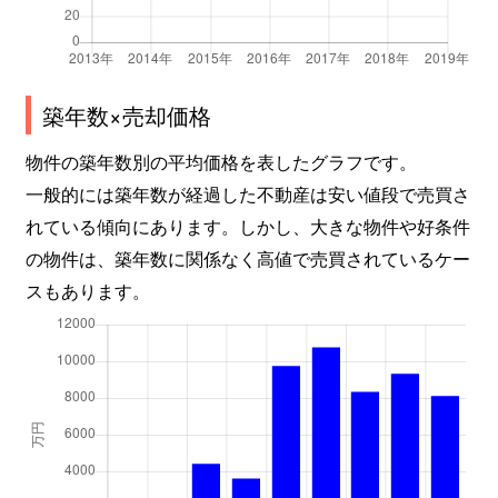
若林
6,900万円
河原町(宮城)
徒歩
築年数×売却価格
物件の築年数別の平均価格を表したグラフです。
一般的には築年数が経過した不動産は安い値段で売買さ
れている傾向にあります。しかし、大きな物件や好条件
の物件は、築年数に関係なく高値で売買されているケー
スもあります。