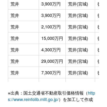
荒井
3,900万円
荒井(宮城)
徒歩
荒井
3,900万円
荒井(宮城)
徒歩
荒井
2,100万円
荒井(宮城)
徒歩
荒井
15,000万円
荒井(宮城)
徒歩
荒井
4,300万円
荒井(宮城)
徒歩
荒井
29,000万円
荒井(宮城)
徒歩
荒井
7,300万円
荒井(宮城)
徒歩
荒井
4,100万円
荒井(宮城)
徒歩
※出典：国土交通省不動産取引価格情報（
http
荒井
40,000万円
六丁の目
徒歩
s://www.reinfolib.mlit.go.jp/
）を加工して作成
荒町
1,700万円
五橋
徒歩