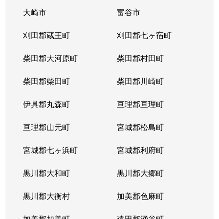
遠見塚
13,000万円
薬師堂(宮城)
徒歩
大崎市
富谷市
遠見塚
2,900万円
薬師堂(宮城)
徒歩
刈田郡蔵王町
刈田郡七ヶ宿町
遠見塚東
5,800万円
卸町(宮城)
徒歩
柴田郡大河原町
柴田郡村田町
中倉
9,400万円
卸町(宮城)
徒歩
柴田郡柴田町
柴田郡川崎町
中倉
2,000万円
卸町(宮城)
徒歩
伊具郡丸森町
亘理郡亘理町
中倉
4,600万円
卸町(宮城)
徒歩
亘理郡山元町
宮城郡松島町
中倉
3,900万円
卸町(宮城)
徒歩
宮城郡七ヶ浜町
宮城郡利府町
中倉
25,000万円
卸町(宮城)
徒歩
黒川郡大和町
黒川郡大郷町
中倉
4,200万円
卸町(宮城)
徒歩
黒川郡大衡村
加美郡色麻町
中倉
20,000万円
薬師堂(宮城)
徒歩
加美郡加美町
遠田郡涌谷町