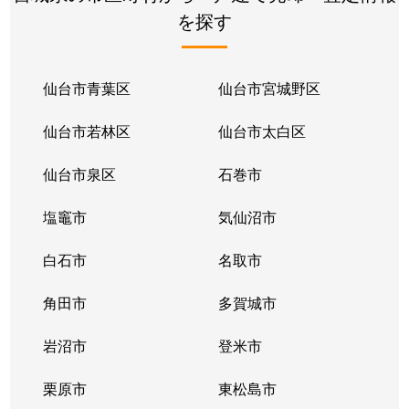
を探す
上飯田
800万円
河原町(宮城)
徒歩
上飯田
5,800万円
河原町(宮城)
徒歩
仙台市青葉区
仙台市宮城野区
河原町
2,100万円
河原町(宮城)
徒歩
仙台市若林区
仙台市太白区
五十人町
10,000万円
連坊
徒歩
仙台市泉区
石巻市
白萩町
5,000万円
薬師堂(宮城)
徒歩
塩竈市
気仙沼市
志波町
7,900万円
卸町(宮城)
徒歩
白石市
名取市
志波町
4,500万円
薬師堂(宮城)
徒歩
角田市
多賀城市
新寺
4,300万円
連坊
徒歩
岩沼市
登米市
畳屋丁
3,500万円
河原町(宮城)
徒歩
栗原市
東松島市