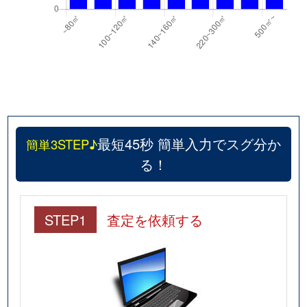
最短45秒 簡単入力でスグ分か
簡単3STEP♪
る！
STEP1
査定を依頼する