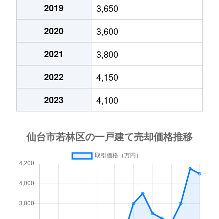
卸町
3,300万円
卸町(宮城)
徒歩
2019
3,650
2020
3,600
卸町東
19,000万円
六丁の目
徒歩
2021
3,800
かすみ町
1,700万円
卸町(宮城)
徒歩
2022
4,150
霞目
3,200万円
六丁の目
徒歩
2023
4,100
霞目
1,300万円
六丁の目
徒歩
霞目
3,200万円
六丁の目
徒歩
蒲町
3,700万円
卸町(宮城)
徒歩
蒲町
4,300万円
六丁の目
徒歩
蒲町
5,700万円
六丁の目
徒歩
上飯田
3,700万円
河原町(宮城)
徒歩