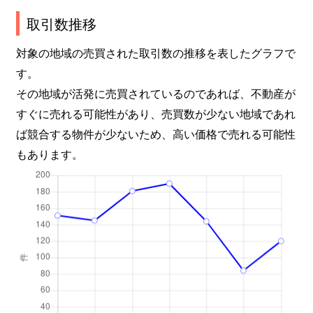
弓ノ町
9,100万円
河原町(宮城)
徒歩
取引数推移
連坊
4,500万円
連坊
徒歩
対象の地域の売買された取引数の推移を表したグラフで
す。
連坊小路
19,000万円
連坊
徒歩
その地域が活発に売買されているのであれば、不動産が
六郷
3,000万円
河原町(宮城)
徒歩
すぐに売れる可能性があり、売買数が少ない地域であれ
ば競合する物件が少ないため、高い価格で売れる可能性
六丁目
6,600万円
荒井(宮城)
徒歩
もあります。
六丁の目西町
7,400万円
六丁の目
徒歩
六丁の目南町
5,000万円
荒井(宮城)
徒歩
六丁の目元町
18,000万円
六丁の目
徒歩
若林
8,300万円
河原町(宮城)
徒歩
若林
3,800万円
河原町(宮城)
徒歩