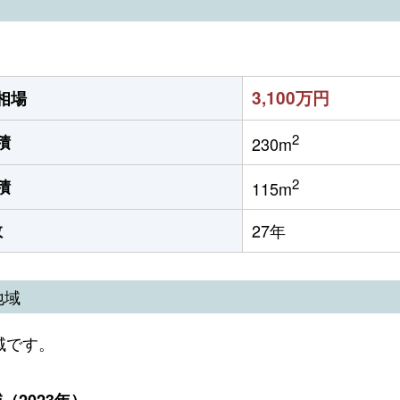
3,100万円
相場
2
積
230m
2
積
115m
数
27年
地域
域です。
2023年）