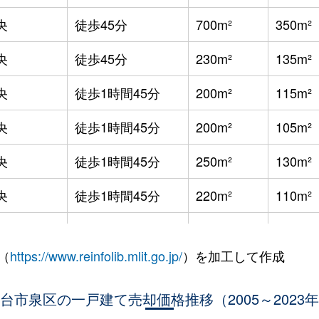
央
徒歩45分
700m²
350m²
央
徒歩45分
230m²
135m²
央
徒歩1時間45分
200m²
115m²
央
徒歩1時間45分
200m²
105m²
央
徒歩1時間45分
250m²
130m²
央
徒歩1時間45分
220m²
110m²
央
徒歩1時間45分
230m²
120m²
（
https://www.reinfolib.mlit.go.jp/
）を加工して作成
央
徒歩1時間45分
210m²
75m²
央
台市泉区の一戸建て売却価格推移（2005～2023
徒歩1時間45分
220m²
105m²