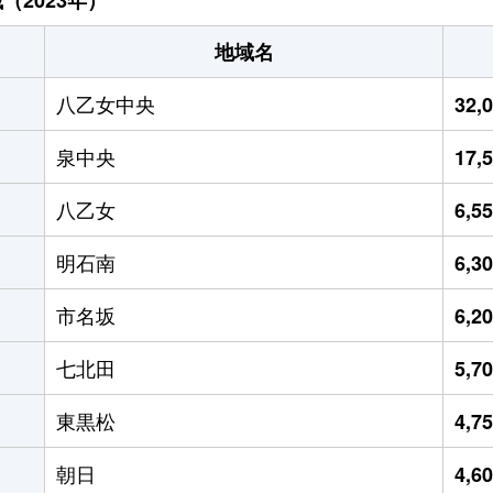
地域名
八乙女中央
32,
泉中央
17,
八乙女
6,5
明石南
6,3
市名坂
6,2
七北田
5,7
東黒松
4,7
朝日
4,6