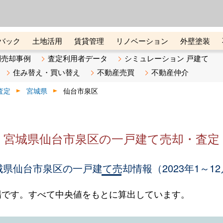
ーズ株式会社（東証グロース上
初めての方へ
ビスです 証券コード：4445
バック
土地活用
賃貸管理
リノベーション
外壁塗装
ライン講座
リビンマガジンBiz
不動産売却ご相談デスク
別売却事例
査定利用者データ
シミュレーション 戸建て
住み替え・買い替え
不動産売買
不動産仲介
査定
宮城県
仙台市泉区
宮城県仙台市泉区の一戸建て売却・査定
城県仙台市泉区の一戸建て売却情報（2023年1～12
場です。すべて中央値をもとに算出しています。