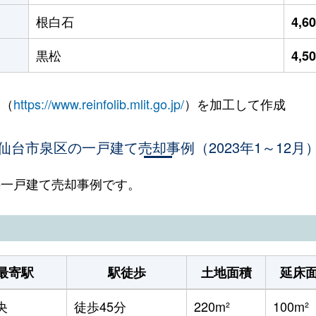
根白石
4,6
黒松
4,5
 （
https://www.reinfolib.mlit.go.jp/
）を加工して作成
仙台市泉区の一戸建て売却事例（2023年1～12月
区の一戸建て売却事例です。
最寄駅
駅徒歩
土地面積
延床
央
徒歩45分
220m²
100m²