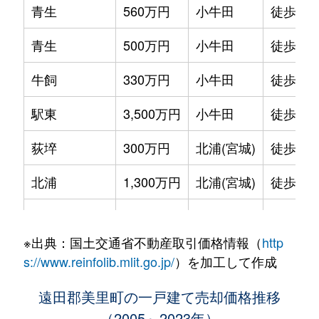
青生
560万円
小牛田
徒歩15
青生
500万円
小牛田
徒歩15
牛飼
330万円
小牛田
徒歩23
駅東
3,500万円
小牛田
徒歩7分
荻埣
300万円
北浦(宮城)
徒歩45
北浦
1,300万円
北浦(宮城)
徒歩14
北浦
1,600万円
小牛田
徒歩5分
※出典：国土交通省不動産取引価格情報（
http
二郷
200万円
鹿島台
徒歩45
s://www.reinfolib.mlit.go.jp/
）を加工して作成
練牛
1,300万円
鹿島台
徒歩1時
遠田郡美里町の一戸建て売却価格推移
（2005～2023年）
平針
1,200万円
小牛田
徒歩1時