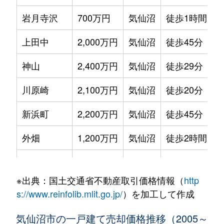
岩月寺沢
700万円
気仙沼
徒歩1時間15
上田中
2,000万円
気仙沼
徒歩45分
神山
2,400万円
気仙沼
徒歩29分
川原崎
2,100万円
気仙沼
徒歩20分
新浜町
2,200万円
気仙沼
徒歩45分
外畑
1,200万円
気仙沼
徒歩2時間
田中前
2,800万円
気仙沼
徒歩45分
※出典：国土交通省不動産取引価格情報（
http
南郷
2,100万円
気仙沼
徒歩45分
s://www.reinfolib.mlit.go.jp/
）を加工して作成
南郷
2,000万円
気仙沼
徒歩45分
気仙沼市の一戸建て売却価格推移（2005～