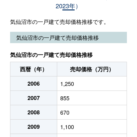
2023年）
東新城
1,500万円
気仙沼
徒歩19分
東中才
3,300万円
気仙沼
徒歩45分
気仙沼市の一戸建て売却価格推移です。
弁天町
260万円
気仙沼
徒歩45分
気仙沼市の一戸建て売却価格推移
松川
1,000万円
気仙沼
徒歩15分
気仙沼市の一戸建て売却価格推移
松崎下赤田
1,700万円
気仙沼
徒歩1時間15
西暦（年）
売却価格（万円）
本吉町長根
1,500万円
気仙沼
徒歩2時間
2006
1,250
2007
855
2008
670
2009
1,100