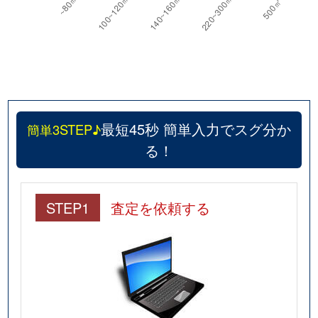
最短45秒 簡単入力でスグ分か
簡単3STEP♪
る！
STEP1
査定を依頼する