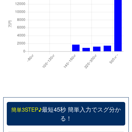
最短45秒 簡単入力でスグ分か
簡単3STEP♪
る！