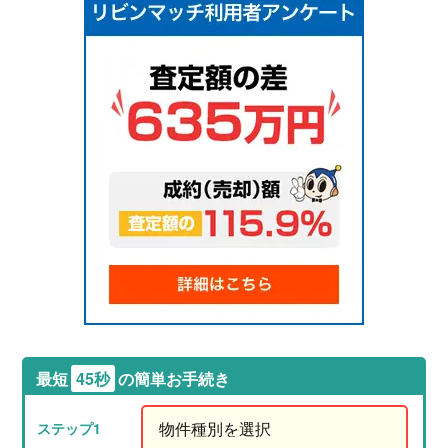
最短
45秒
の簡単お手続き