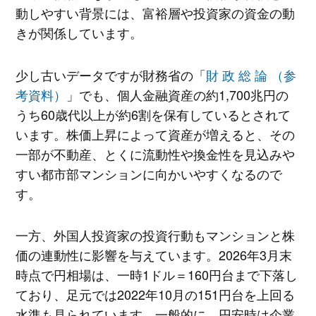
動しやすい背景には、富裕層や投資家の資金の動
きが関係しています。
少し古いデータですが財務省の「
財 政 総 論 （参
考資料）
」でも、個人金融資産の約1,700兆円の
うち60歳代以上が約6割を保有しているとされて
います。株価上昇によって資産が増えると、その
一部が不動産、とくに流動性や換金性を見込みや
すい都市部マンションに向かいやすくなるので
す。
一方、外国人投資家の投資行動もマンションと株
価の連動性に影響を与えています。2026年3月末
時点で円相場は、一時1ドル＝160円台まで下落し
ており、足元では2022年10月の151円台を上回る
水準も見られています。一般的に、円安時は企業