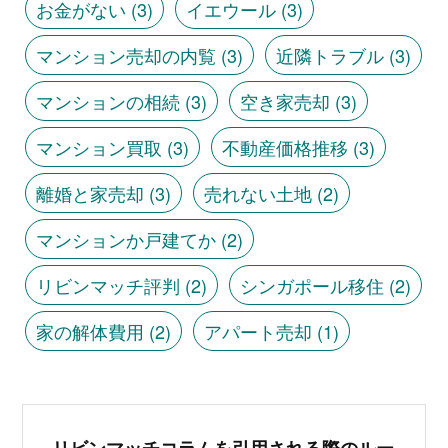
お金がない
(3)
イエウール
(3)
マンション売却の内覧
(3)
近隣トラブル
(3)
マンションの相続
(3)
空き家売却
(3)
マンション買取
(3)
不動産価格推移
(3)
離婚と家売却
(3)
売れない土地
(2)
マンションか戸建てか
(2)
リビンマッチ評判
(2)
シンガポール移住
(2)
家の解体費用
(2)
アパート売却
(1)
リビンマッチコラムを引用される際のルー