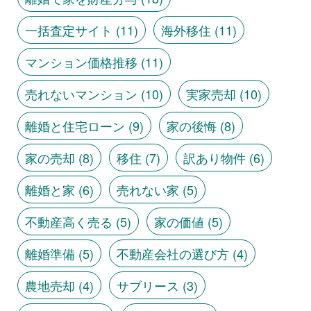
一括査定サイト
(11)
海外移住
(11)
マンション価格推移
(11)
売れないマンション
(10)
実家売却
(10)
離婚と住宅ローン
(9)
家の後悔
(8)
家の売却
(8)
移住
(7)
訳あり物件
(6)
離婚と家
(6)
売れない家
(5)
不動産高く売る
(5)
家の価値
(5)
離婚準備
(5)
不動産会社の選び方
(4)
農地売却
(4)
サブリース
(3)