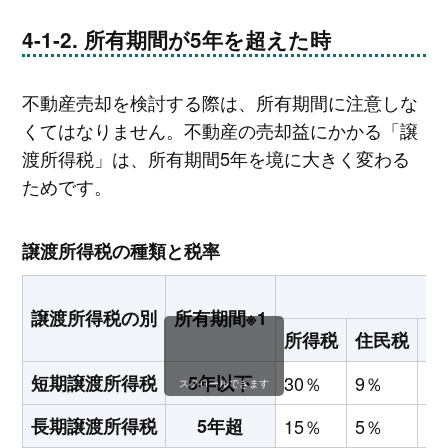
所有期間が5年を超えた時
不動産売却を検討する際は、所有期間に注意しな
くてはなりません。不動産の売却益にかかる「譲
渡所得税」は、所有期間5年を境に大きく変わる
ためです。
譲渡所得税の種類と税率
譲渡所得税の別
所有期間※1
所得税
住民税
復
短期譲渡所得税
5年以下
30％
9％
0.
スクロールできます
長期譲渡所得税
5年超
15％
5％
0.