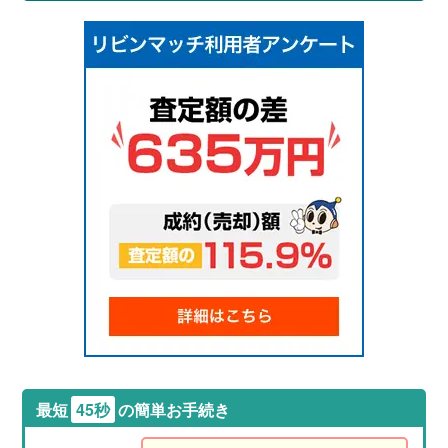
最短
45秒
の簡単お手続き