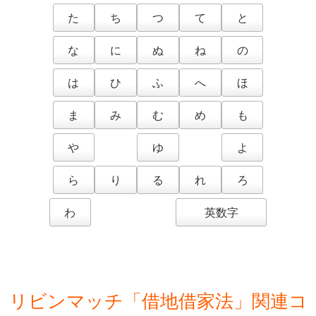
た
ち
つ
て
と
な
に
ぬ
ね
の
は
ひ
ふ
へ
ほ
ま
み
む
め
も
や
ゆ
よ
ら
り
る
れ
ろ
わ
英数字
リビンマッチ「借地借家法」関連コ