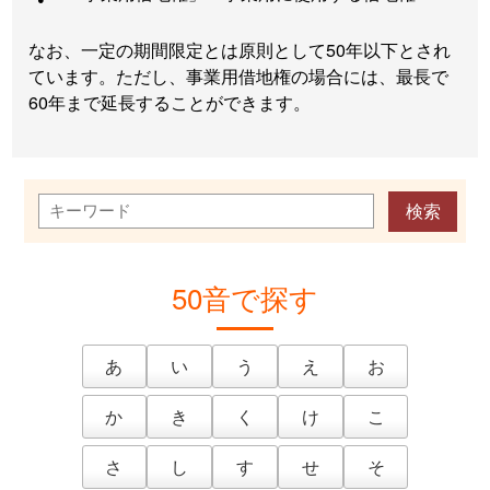
なお、一定の期間限定とは原則として50年以下とされ
ています。ただし、事業用借地権の場合には、最長で
60年まで延長することができます。
50音で探す
あ
い
う
え
お
か
き
く
け
こ
さ
し
す
せ
そ