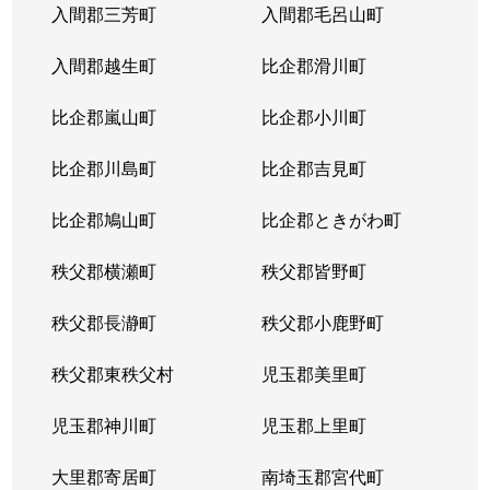
入間郡三芳町
入間郡毛呂山町
入間郡越生町
比企郡滑川町
比企郡嵐山町
比企郡小川町
比企郡川島町
比企郡吉見町
比企郡鳩山町
比企郡ときがわ町
秩父郡横瀬町
秩父郡皆野町
秩父郡長瀞町
秩父郡小鹿野町
秩父郡東秩父村
児玉郡美里町
児玉郡神川町
児玉郡上里町
大里郡寄居町
南埼玉郡宮代町