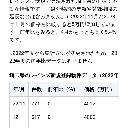
レインズに新規で登録された埼玉県の戸建て不
動産情報です。（媒介契約の更新や登録期間の
延長などは含みません。）2022年11月と2023
年11月の価格を比較すると5万円増加していま
す。前年比をみると、4月がもっとも高く5.4%
です。
※2022年度から集計方法が変更されたため、20
22年度の前年比データはありません。
埼玉県のレインズ新規登録物件データ（2022年11月～
年/月
件数
前年比（%）
価格（万円）
前
22/11
771
0
4012
0
12
617
0
4066
0