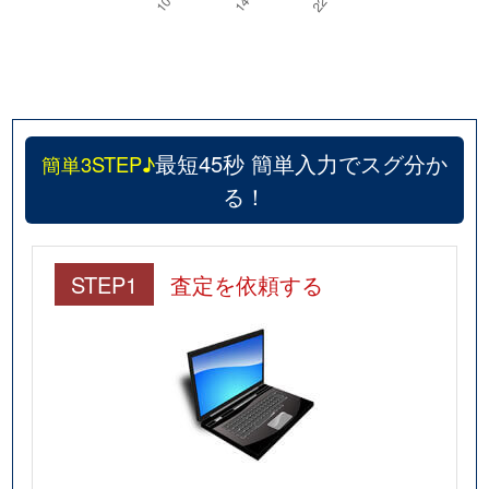
最短45秒 簡単入力でスグ分か
簡単3STEP♪
る！
STEP1
査定を依頼する