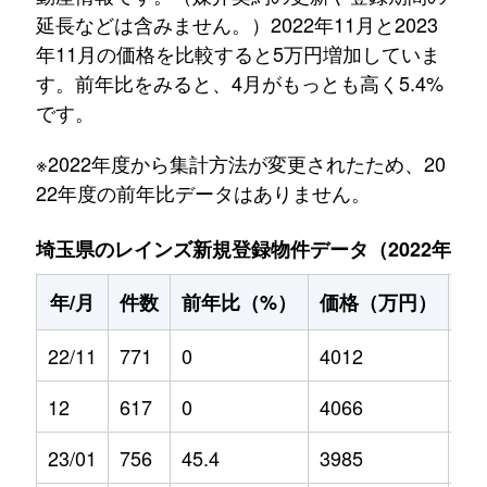
延長などは含みません。）2022年11月と2023
年11月の価格を比較すると5万円増加していま
す。前年比をみると、4月がもっとも高く5.4%
です。
※2022年度から集計方法が変更されたため、20
22年度の前年比データはありません。
埼玉県のレインズ新規登録物件データ（2022年11月～
年/月
件数
前年比（%）
価格（万円）
前
22/11
771
0
4012
0
12
617
0
4066
0
23/01
756
45.4
3985
5.2