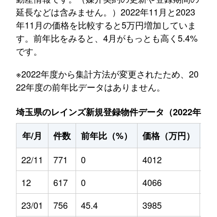
延長などは含みません。）2022年11月と2023
年11月の価格を比較すると5万円増加していま
す。前年比をみると、4月がもっとも高く5.4%
です。
※2022年度から集計方法が変更されたため、20
22年度の前年比データはありません。
埼玉県のレインズ新規登録物件データ（2022年11月～
年/月
件数
前年比（%）
価格（万円）
前
22/11
771
0
4012
0
12
617
0
4066
0
23/01
756
45.4
3985
5.2