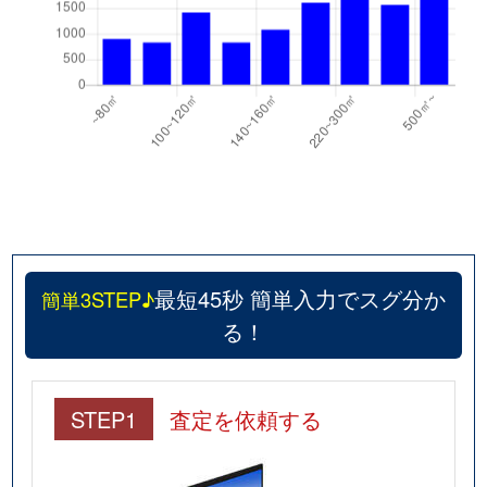
最短45秒 簡単入力でスグ分か
簡単3STEP♪
る！
STEP1
査定を依頼する