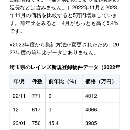
延長などは含みません。）2022年11月と2023
年11月の価格を比較すると5万円増加していま
す。前年比をみると、4月がもっとも高く5.4%
です。
※2022年度から集計方法が変更されたため、20
22年度の前年比データはありません。
埼玉県のレインズ新規登録物件データ（2022年11月～
年/月
件数
前年比（%）
価格（万円）
前
22/11
771
0
4012
0
12
617
0
4066
0
23/01
756
45.4
3985
5.2