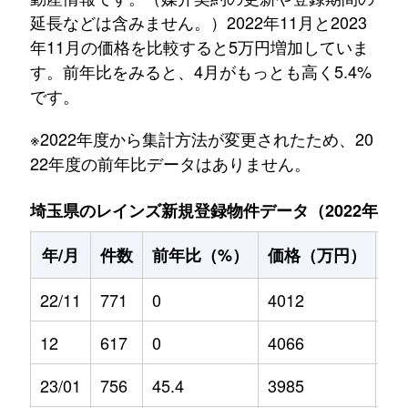
延長などは含みません。）2022年11月と2023
年11月の価格を比較すると5万円増加していま
す。前年比をみると、4月がもっとも高く5.4%
です。
※2022年度から集計方法が変更されたため、20
22年度の前年比データはありません。
埼玉県のレインズ新規登録物件データ（2022年11月～
年/月
件数
前年比（%）
価格（万円）
前
22/11
771
0
4012
0
12
617
0
4066
0
23/01
756
45.4
3985
5.2