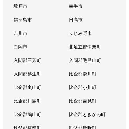
坂戸市
幸手市
鶴ヶ島市
日高市
吉川市
ふじみ野市
白岡市
北足立郡伊奈町
入間郡三芳町
入間郡毛呂山町
入間郡越生町
比企郡滑川町
比企郡嵐山町
比企郡小川町
比企郡川島町
比企郡吉見町
比企郡鳩山町
比企郡ときがわ町
秩父郡横瀬町
秩父郡皆野町