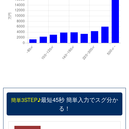
最短45秒 簡単入力でスグ分か
簡単3STEP♪
る！