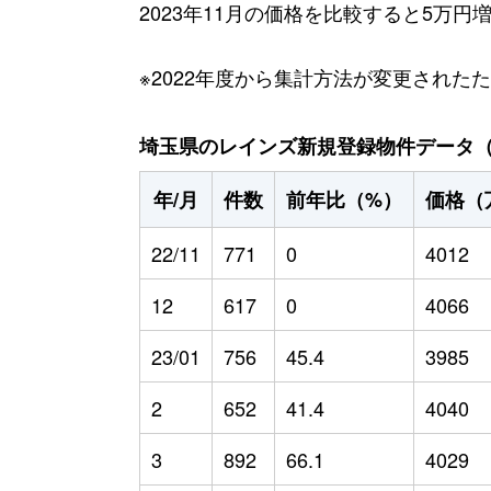
2023年11月の価格を比較すると5万
※2022年度から集計方法が変更された
埼玉県のレインズ新規登録物件データ（20
年/月
件数
前年比（%）
価格（
22/11
771
0
4012
12
617
0
4066
23/01
756
45.4
3985
2
652
41.4
4040
3
892
66.1
4029