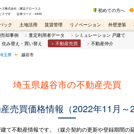
ーズ株式会社（東証グロース上
初めての方へ
ビスです 証券コード：4445
バック
土地活用
賃貸管理
リノベーション
外壁塗装
ライン講座
リビンマガジンBiz
不動産売却ご相談デスク
別売却事例
査定利用者データ
シミュレーション 戸建て
住み替え・買い替え
不動産売買
不動産仲介
埼玉県
越谷市
埼玉県越谷市の不動産売買
売買価格情報（2022年11月～2
建て不動産情報です。（媒介契約の更新や登録期間の延長