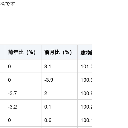
4%です。
2
前年比（%）
前月比（%）
）
建物面積（m
）
0
3.1
101.28
0
0
-3.9
100.93
0
-3.7
2
100.83
-
-3.2
0.1
100.23
-
0
0.6
100.11
-