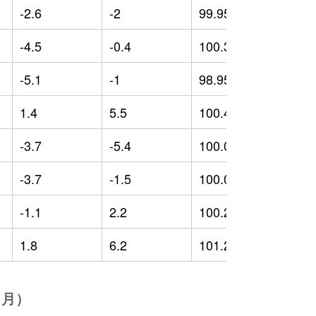
-2.6
-2
99.95
-
-4.5
-0.4
100.36
-
-5.1
-1
98.95
-
1.4
5.5
100.4
-
-3.7
-5.4
100.01
-
-3.7
-1.5
100.07
-
-1.1
2.2
100.24
0
1.8
6.2
101.29
0