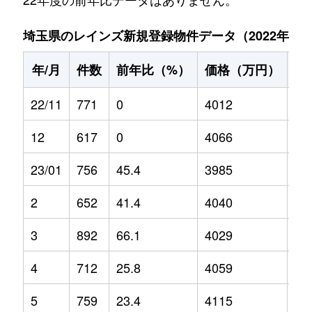
埼玉県のレインズ新規登録物件データ（2022年11月～
年/月
件数
前年比（%）
価格（万円）
前
22/11
771
0
4012
0
12
617
0
4066
0
23/01
756
45.4
3985
5.2
2
652
41.4
4040
1
3
892
66.1
4029
1.2
4
712
25.8
4059
5.4
5
759
23.4
4115
5.3