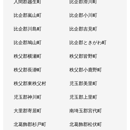
入間郡越生町
比企郡滑川町
比企郡嵐山町
比企郡小川町
比企郡川島町
比企郡吉見町
比企郡鳩山町
比企郡ときがわ町
秩父郡横瀬町
秩父郡皆野町
秩父郡長瀞町
秩父郡小鹿野町
秩父郡東秩父村
児玉郡美里町
児玉郡神川町
児玉郡上里町
大里郡寄居町
南埼玉郡宮代町
北葛飾郡杉戸町
北葛飾郡松伏町