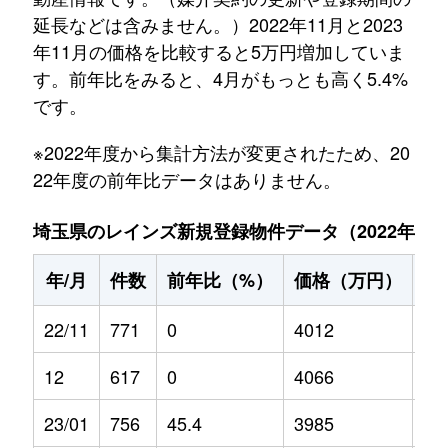
延長などは含みません。）2022年11月と2023
年11月の価格を比較すると5万円増加していま
す。前年比をみると、4月がもっとも高く5.4%
です。
※2022年度から集計方法が変更されたため、20
22年度の前年比データはありません。
埼玉県のレインズ新規登録物件データ（2022年11月～
年/月
件数
前年比（%）
価格（万円）
前
22/11
771
0
4012
0
12
617
0
4066
0
23/01
756
45.4
3985
5.2