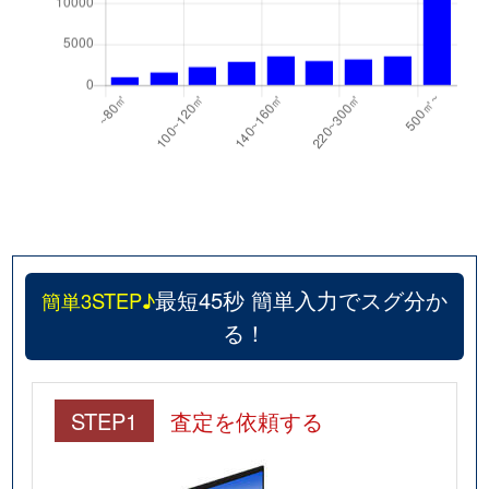
最短45秒 簡単入力でスグ分か
簡単3STEP♪
る！
STEP1
査定を依頼する