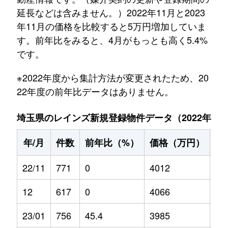
延長などは含みません。）2022年11月と2023
年11月の価格を比較すると5万円増加していま
す。前年比をみると、4月がもっとも高く5.4%
です。
※2022年度から集計方法が変更されたため、20
22年度の前年比データはありません。
埼玉県のレインズ新規登録物件データ（2022年11月～
年/月
件数
前年比（%）
価格（万円）
前
22/11
771
0
4012
0
12
617
0
4066
0
23/01
756
45.4
3985
5.2