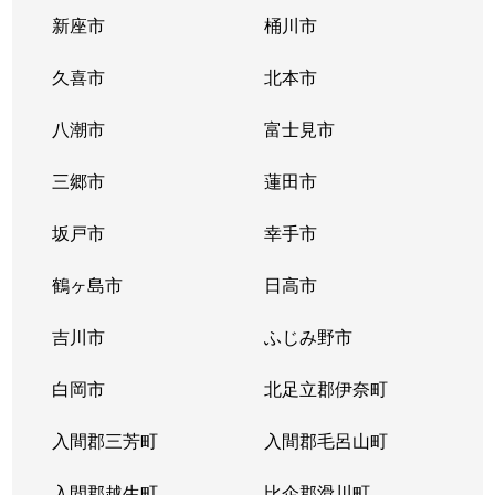
新座市
桶川市
久喜市
北本市
八潮市
富士見市
三郷市
蓮田市
坂戸市
幸手市
鶴ヶ島市
日高市
吉川市
ふじみ野市
白岡市
北足立郡伊奈町
入間郡三芳町
入間郡毛呂山町
入間郡越生町
比企郡滑川町