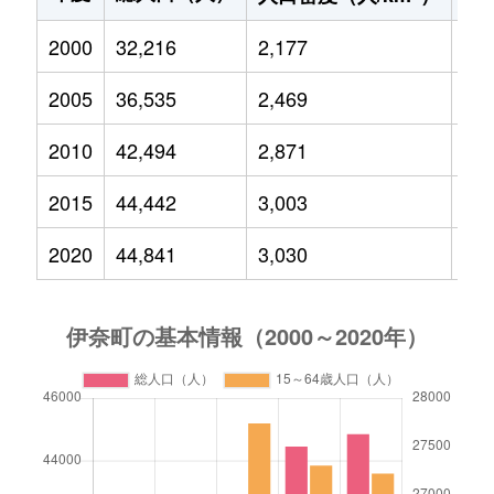
2000
32,216
2,177
4,8
2005
36,535
2,469
5,9
2010
42,494
2,871
7,5
2015
44,442
3,003
7,2
2020
44,841
3,030
6,2