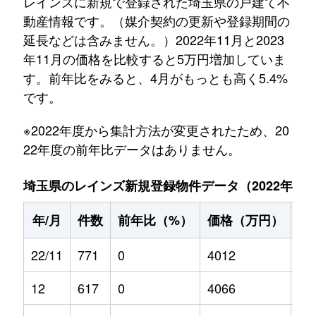
レインズに新規で登録された埼玉県の戸建て不
動産情報です。（媒介契約の更新や登録期間の
延長などは含みません。）2022年11月と2023
年11月の価格を比較すると5万円増加していま
す。前年比をみると、4月がもっとも高く5.4%
です。
※2022年度から集計方法が変更されたため、20
22年度の前年比データはありません。
埼玉県のレインズ新規登録物件データ（2022年11月～
年/月
件数
前年比（%）
価格（万円）
前
22/11
771
0
4012
0
12
617
0
4066
0