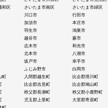
浦和区
さいたま市南区
さいたま市緑区
川口市
行田市
加須市
本庄市
羽生市
鴻巣市
越谷市
蕨市
志木市
和光市
北本市
八潮市
坂戸市
幸手市
ふじみ野市
白岡市
山町
入間郡越生町
比企郡滑川町
町
比企郡吉見町
比企郡鳩山町
町
秩父郡長瀞町
秩父郡小鹿野町
町
児玉郡上里町
大里郡寄居町
伏町