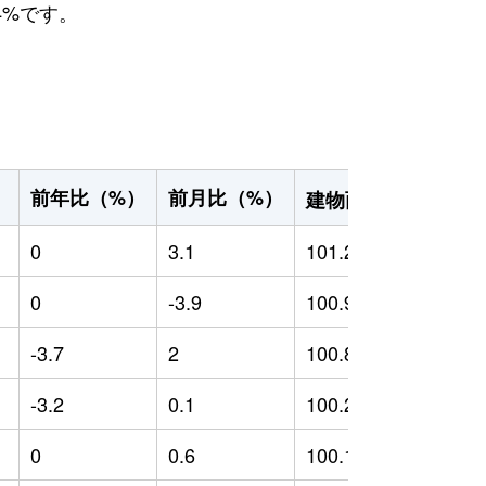
4%です。
2
前年比（%）
前月比（%）
）
建物面積（m
）
0
3.1
101.28
0
0
-3.9
100.93
0
-3.7
2
100.83
-
-3.2
0.1
100.23
-
0
0.6
100.11
-