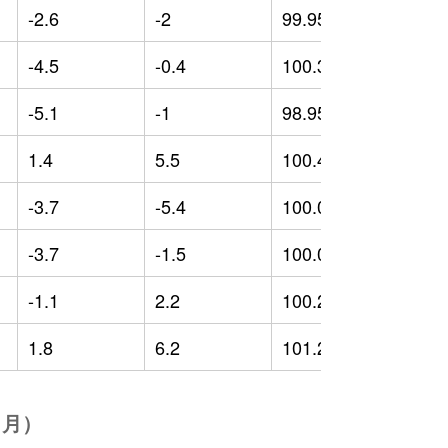
-2.6
-2
99.95
-
-4.5
-0.4
100.36
-
-5.1
-1
98.95
-
1.4
5.5
100.4
-
-3.7
-5.4
100.01
-
-3.7
-1.5
100.07
-
-1.1
2.2
100.24
0
1.8
6.2
101.29
0