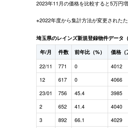
2023年11月の価格を比較すると5万
※2022年度から集計方法が変更された
埼玉県のレインズ新規登録物件データ（20
年/月
件数
前年比（%）
価格（
22/11
771
0
4012
12
617
0
4066
23/01
756
45.4
3985
2
652
41.4
4040
3
892
66.1
4029