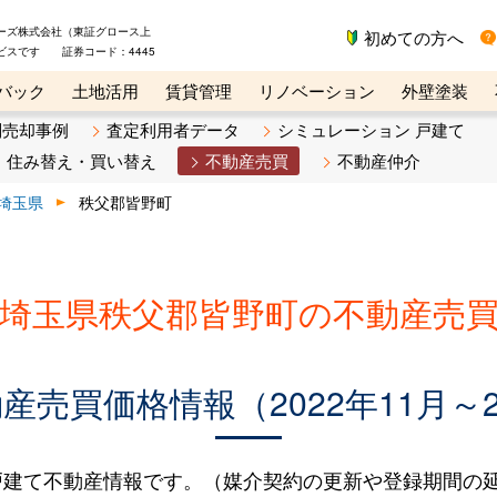
ーズ株式会社（東証グロース上
初めての方へ
ビスです 証券コード：4445
バック
土地活用
賃貸管理
リノベーション
外壁塗装
ライン講座
リビンマガジンBiz
不動産売却ご相談デスク
別売却事例
査定利用者データ
シミュレーション 戸建て
住み替え・買い替え
不動産売買
不動産仲介
埼玉県
秩父郡皆野町
埼玉県秩父郡皆野町の不動産売
売買価格情報（2022年11月～2
建て不動産情報です。（媒介契約の更新や登録期間の延長