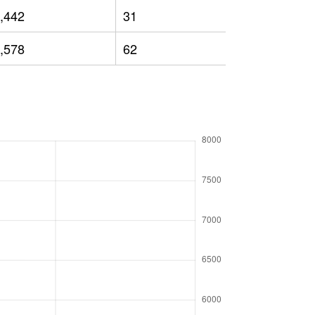
,442
31
3,584
,578
62
3,662