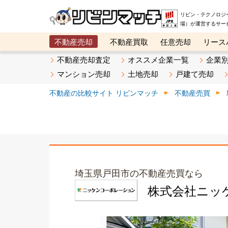
リビン・テクノロジ
場）が運営するサー
不動産売却
不動産買取
任意売却
リース
メタ住宅展示場
ベスト不動産カンパニー
オン
不動産売却査定
オススメ企業一覧
企業
マンション売却
土地売却
戸建て売却
不動産の比較サイト リビンマッチ
不動産売買
埼玉県戸田市の不動産売買なら
株式会社ニッ