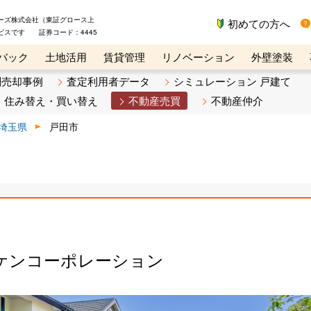
ーズ株式会社（東証グロース上
初めての方へ
ビスです 証券コード：4445
バック
土地活用
賃貸管理
リノベーション
外壁塗装
ライン講座
リビンマガジンBiz
不動産売却ご相談デスク
別売却事例
査定利用者データ
シミュレーション 戸建て
住み替え・買い替え
不動産売買
不動産仲介
埼玉県
戸田市
ケンコーポレーション