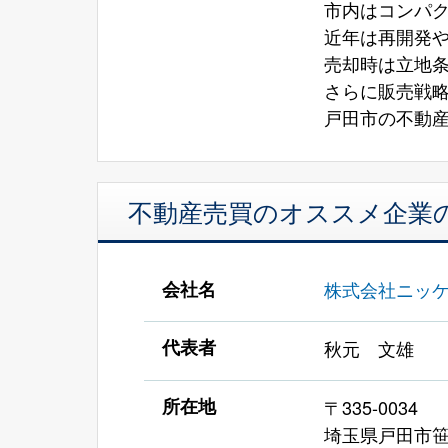
市内はコンパ
近年は再開発
売却時は立地
さらに販売戦
戸田市の不動
不動産売買のオススメ企業
会社名
株式会社ニッ
代表者
秋元 文雄
所在地
〒335-0034
埼玉県戸田市笹目