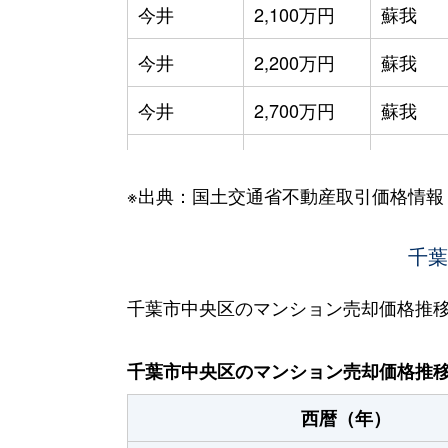
今井
2,100万円
蘇我
今井
2,200万円
蘇我
今井
2,700万円
蘇我
今井
2,700万円
蘇我
※出典：国土交通省不動産取引価格情報
今井
1,000万円
蘇我
鵜の森町
3,000万円
蘇我
千葉
鵜の森町
1,700万円
本千葉
千葉市中央区のマンション売却価格推
春日
2,500万円
西千葉
千葉市中央区のマンション売却価格推
春日
2,600万円
西千葉
西暦（年）
春日
4,600万円
西千葉