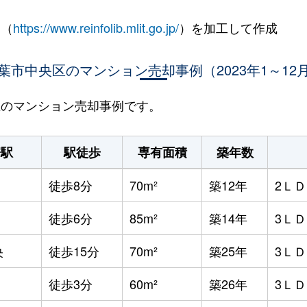
 （
https://www.reinfolib.mlit.go.jp/
）を加工して作成
葉市中央区のマンション売却事例（2023年1～12
央区のマンション売却事例です。
寄駅
駅徒歩
専有面積
築年数
徒歩8分
70m²
築12年
2Ｌ
徒歩6分
85m²
築14年
3Ｌ
央
徒歩15分
70m²
築25年
3Ｌ
徒歩3分
60m²
築26年
3Ｌ