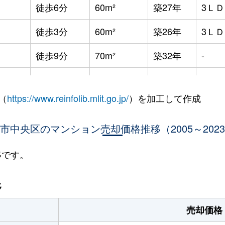
徒歩6分
60m²
築27年
3Ｌ
徒歩3分
60m²
築26年
3Ｌ
徒歩9分
70m²
築32年
-
徒歩3分
60m²
築26年
3Ｌ
（
https://www.reinfolib.mlit.go.jp/
）を加工して作成
徒歩8分
75m²
築31年
4Ｌ
市中央区のマンション売却価格推移（2005～202
徒歩15分
100m²
築30年
4Ｌ
徒歩14分
55m²
築27年
3Ｌ
移です。
徒歩4分
55m²
築23年
2Ｌ
移
徒歩4分
50m²
築16年
-
売却価格
徒歩2分
65m²
築13年
3Ｌ