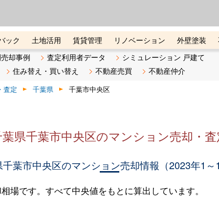
ーズ株式会社（東証グロース上
初めての方へ
ビスです 証券コード：4445
バック
土地活用
賃貸管理
リノベーション
外壁塗装
ライン講座
リビンマガジンBiz
不動産売却ご相談デスク
別売却事例
査定利用者データ
シミュレーション 戸建て
住み替え・買い替え
不動産売買
不動産仲介
・査定
千葉県
千葉市中央区
千葉県千葉市中央区のマンション売却・査
千葉市中央区のマンション売却情報（2023年1～
却相場です。すべて中央値をもとに算出しています。