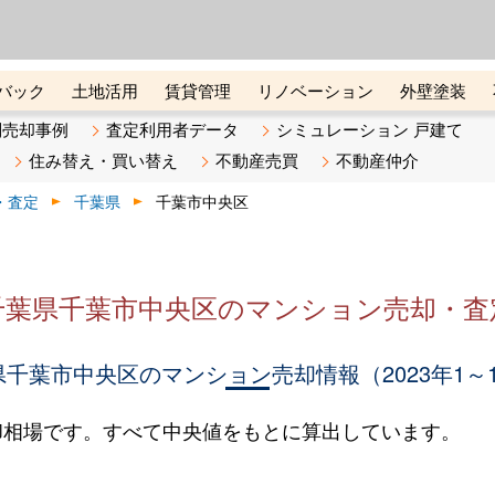
ーズ株式会社（東証グロース上
初めての方へ
ビスです 証券コード：4445
バック
土地活用
賃貸管理
リノベーション
外壁塗装
ライン講座
リビンマガジンBiz
不動産売却ご相談デスク
別売却事例
査定利用者データ
シミュレーション 戸建て
住み替え・買い替え
不動産売買
不動産仲介
・査定
千葉県
千葉市中央区
千葉県千葉市中央区のマンション売却・査
千葉市中央区のマンション売却情報（2023年1～
却相場です。すべて中央値をもとに算出しています。