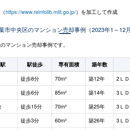
 （
https://www.reinfolib.mlit.go.jp/
）を加工して作成
葉市中央区のマンション売却事例（2023年1～12
央区のマンション売却事例です。
寄駅
駅徒歩
専有面積
築年数
徒歩8分
70m²
築12年
2Ｌ
徒歩6分
85m²
築14年
3Ｌ
央
徒歩15分
70m²
築25年
3Ｌ
徒歩3分
60m²
築26年
3Ｌ