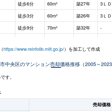
徒歩6分
60m²
築27年
3Ｌ
徒歩3分
60m²
築26年
3Ｌ
徒歩9分
70m²
築32年
-
徒歩3分
60m²
築26年
3Ｌ
（
https://www.reinfolib.mlit.go.jp/
）を加工して作成
徒歩8分
75m²
築31年
4Ｌ
市中央区のマンション売却価格推移（2005～202
徒歩15分
100m²
築30年
4Ｌ
徒歩14分
55m²
築27年
3Ｌ
移です。
徒歩4分
55m²
築23年
2Ｌ
移
徒歩4分
50m²
築16年
-
売却価格
徒歩2分
65m²
築13年
3Ｌ