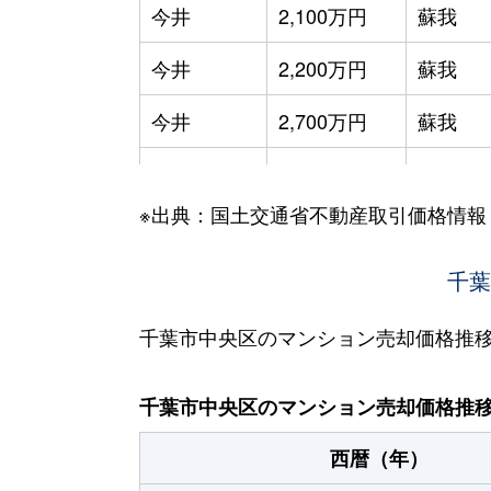
今井
2,100万円
蘇我
今井
2,200万円
蘇我
今井
2,700万円
蘇我
今井
2,700万円
蘇我
※出典：国土交通省不動産取引価格情報
今井
1,000万円
蘇我
鵜の森町
3,000万円
蘇我
千葉
鵜の森町
1,700万円
本千葉
千葉市中央区のマンション売却価格推
春日
2,500万円
西千葉
千葉市中央区のマンション売却価格推
春日
2,600万円
西千葉
西暦（年）
春日
4,600万円
西千葉