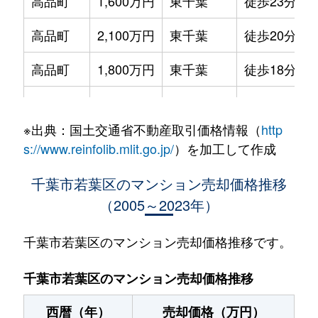
高品町
1,600万円
東千葉
徒歩23分
高品町
2,100万円
東千葉
徒歩20分
高品町
1,800万円
東千葉
徒歩18分
高品町
900万円
東千葉
徒歩18分
※出典：国土交通省不動産取引価格情報（
http
千城台北
1,600万円
千城台北
徒歩5分
s://www.reinfolib.mlit.go.jp/
）を加工して作成
千城台東
530万円
都賀
徒歩3分
千葉市若葉区のマンション売却価格推移
（2005～2023年）
西都賀
910万円
都賀
徒歩3分
西都賀
2,200万円
都賀
徒歩8分
千葉市若葉区のマンション売却価格推移です。
みつわ台
480万円
都賀
徒歩45分
千葉市若葉区のマンション売却価格推移
みつわ台
50万円
みつわ台
徒歩5分
西暦（年）
売却価格（万円）