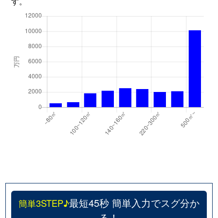
す。
最短45秒 簡単入力でスグ分か
簡単3STEP♪
る！