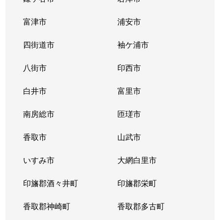
富津市
浦安市
四街道市
袖ケ浦市
八街市
印西市
白井市
富里市
南房総市
匝瑳市
香取市
山武市
いすみ市
大網白里市
印旛郡酒々井町
印旛郡栄町
香取郡神崎町
香取郡多古町