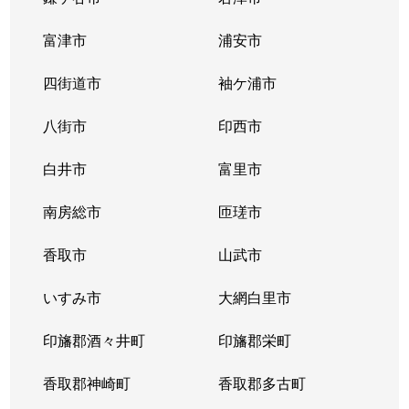
富津市
浦安市
四街道市
袖ケ浦市
八街市
印西市
白井市
富里市
南房総市
匝瑳市
香取市
山武市
いすみ市
大網白里市
印旛郡酒々井町
印旛郡栄町
香取郡神崎町
香取郡多古町