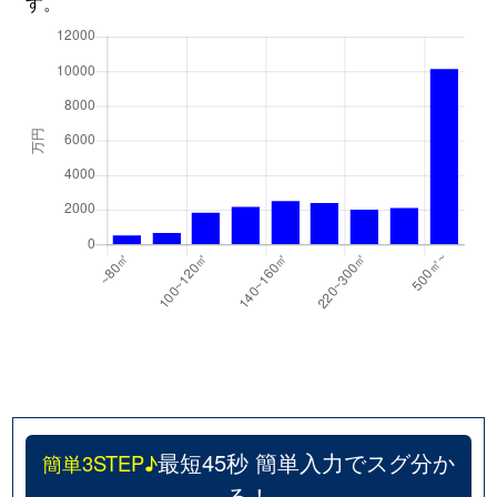
す。
最短45秒 簡単入力でスグ分か
簡単3STEP♪
る！