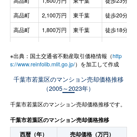
高品町
1,600万円
東千葉
徒歩23分
高品町
2,100万円
東千葉
徒歩20分
高品町
1,800万円
東千葉
徒歩18分
高品町
900万円
東千葉
徒歩18分
※出典：国土交通省不動産取引価格情報（
http
千城台北
1,600万円
千城台北
徒歩5分
s://www.reinfolib.mlit.go.jp/
）を加工して作成
千城台東
530万円
都賀
徒歩3分
千葉市若葉区のマンション売却価格推移
（2005～2023年）
西都賀
910万円
都賀
徒歩3分
西都賀
2,200万円
都賀
徒歩8分
千葉市若葉区のマンション売却価格推移です。
みつわ台
480万円
都賀
徒歩45分
千葉市若葉区のマンション売却価格推移
みつわ台
50万円
みつわ台
徒歩5分
西暦（年）
売却価格（万円）