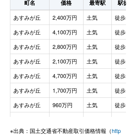
町名
価格
最寄駅
駅徒歩
おゆみ野
2,800万円
鎌取
徒歩23
土気町
1,200万円
土気
徒歩8
あすみが丘
2,400万円
土気
徒歩8分
おゆみ野
8,100万円
鎌取
徒歩26
土気町
1,500万円
土気
徒歩8
あすみが丘
4,100万円
土気
徒歩6分
おゆみ野
1,600万円
鎌取
徒歩24
誉田町
1,300万円
誉田
徒歩9
あすみが丘
2,800万円
土気
徒歩13
おゆみ野中央
2,500万円
おゆみ野
徒歩6分
誉田町
850万円
誉田
徒歩9
あすみが丘
2,100万円
土気
徒歩19
おゆみ野中央
3,000万円
鎌取
徒歩23
誉田町
1,000万円
誉田
徒歩1
あすみが丘
4,700万円
土気
徒歩24
おゆみ野中央
2,400万円
鎌取
徒歩22
誉田町
900万円
誉田
徒歩9
あすみが丘
1,700万円
土気
徒歩15
おゆみ野中央
2,500万円
鎌取
徒歩12
あすみが丘
960万円
土気
徒歩6分
おゆみ野南
3,000万円
おゆみ野
徒歩4分
あすみが丘
2,300万円
土気
徒歩25
おゆみ野南
2,900万円
鎌取
徒歩23
※出典：国土交通省不動産取引価格情報（
http
あすみが丘
2,000万円
土気
徒歩29