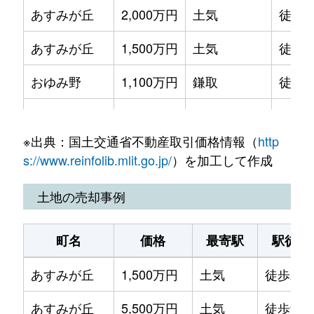
あすみが丘
2,000万円
土気
徒歩3
あすみが丘
1,500万円
土気
徒歩2
おゆみ野
1,100万円
鎌取
徒歩5
おゆみ野
2,600万円
鎌取
徒歩6
※出典：国土交通省不動産取引価格情報（
http
おゆみ野
2,100万円
鎌取
徒歩5
s://www.reinfolib.mlit.go.jp/
）を加工して作成
おゆみ野
3,100万円
鎌取
徒歩4
土地の売却事例
おゆみ野中央
2,400万円
おゆみ野
徒歩8
町名
価格
最寄駅
駅徒歩
おゆみ野中央
1,900万円
学園前(千葉)
徒歩8
あすみが丘
1,500万円
土気
徒歩21
おゆみ野南
2,700万円
おゆみ野
徒歩2
あすみが丘
5,500万円
土気
徒歩9分