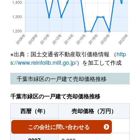
辺田町
10,000万円
鎌取
徒歩18
誉田町
570万円
誉田
徒歩7分
誉田町
3,400万円
誉田
徒歩3分
誉田町
20万円
誉田
徒歩45
※出典：国土交通省不動産取引価格情報 （
http
s://www.reinfolib.mlit.go.jp/
）を加工して作成
誉田町
5,100万円
誉田
徒歩5分
千葉市緑区の一戸建て売却価格推移
誉田町
19,000万円
誉田
徒歩12
千葉市緑区の一戸建て売却価格推移
誉田町
600万円
誉田
徒歩13
西暦（年）
売却価格（万円）
誉田町
2,800万円
誉田
徒歩13
2006
3,200
この会社
に問い合わせる
誉田町
4,500万円
誉田
徒歩21