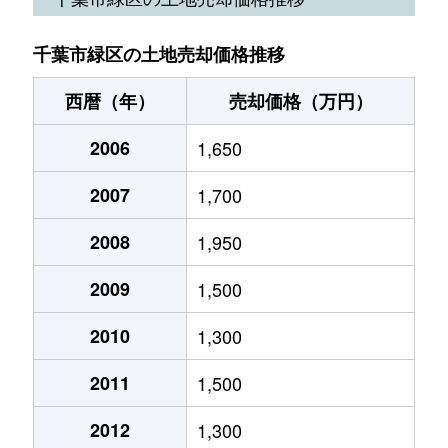
おゆみ野中央
4,700万円
鎌取
徒歩20
誉田町
1,700万円
誉田
徒歩4分
千葉市緑区の土地売却価格推移
おゆみ野中央
19,000万円
鎌取
徒歩18
誉田町
530万円
誉田
徒歩6分
西暦（年）
売却価格（万円）
おゆみ野南
5,000万円
おゆみ野
徒歩8分
誉田町
2,500万円
誉田
徒歩10
2006
1,650
おゆみ野南
2,900万円
おゆみ野
徒歩9分
誉田町
1,100万円
誉田
徒歩3分
2007
1,700
おゆみ野南
7,000万円
おゆみ野
徒歩12
誉田町
1,800万円
誉田
徒歩6分
2008
1,950
大膳野町
2,800万円
誉田
徒歩23
誉田町
2,100万円
誉田
徒歩21
2009
1,500
大膳野町
2,900万円
誉田
徒歩23
誉田町
1,500万円
誉田
徒歩9分
2010
1,300
大膳野町
2,800万円
誉田
徒歩23
誉田町
36,000万円
誉田
徒歩10
2011
1,500
大膳野町
2,500万円
誉田
徒歩23
誉田町
1,500万円
誉田
徒歩10
2012
1,300