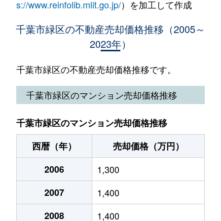
おゆみ野南
4,300万円
鎌取
徒歩3分
s://www.reinfolib.mlit.go.jp/
）を加工して作成
あすみが丘
2,900万円
土気
徒歩25
おゆみ野南
300万円
鎌取
徒歩45
千葉市緑区の不動産売却価格推移（2005～
2023年）
あすみが丘
4,400万円
土気
徒歩23
鎌取町
1,900万円
鎌取
徒歩12
あすみが丘
2,300万円
土気
徒歩14
千葉市緑区の不動産売却価格推移です。
鎌取町
1,600万円
鎌取
徒歩8分
あすみが丘
2,400万円
土気
徒歩18
千葉市緑区のマンション売却価格推移
鎌取町
1,900万円
鎌取
徒歩8分
あすみが丘
3,200万円
土気
徒歩14
大膳野町
1,300万円
誉田
徒歩19
千葉市緑区のマンション売却価格推移
あすみが丘
1,500万円
土気
徒歩25
高田町
70万円
誉田
徒歩24
西暦（年）
売却価格（万円）
あすみが丘
3,300万円
土気
徒歩14
高田町
2006
1,500万円
1,300
誉田
徒歩15
あすみが丘
1,900万円
土気
徒歩14
2007
1,400
高田町
1,700万円
誉田
徒歩13
あすみが丘
2,900万円
土気
徒歩23
2008
1,400
高田町
1,600万円
誉田
徒歩14