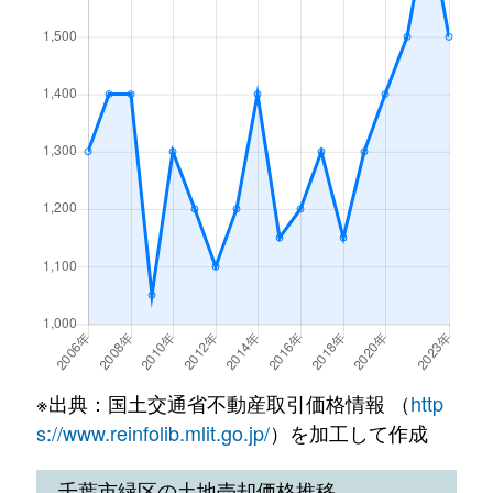
古市場町
800万円
浜野
徒歩26
おゆみ野
4,300万円
鎌取
徒歩11
辺田町
50万円
鎌取
徒歩14
おゆみ野
3,400万円
鎌取
徒歩25
辺田町
1,000万円
鎌取
徒歩7分
おゆみ野
3,600万円
鎌取
徒歩22
誉田町
2,100万円
鎌取
徒歩18
おゆみ野
4,600万円
鎌取
徒歩17
誉田町
7,800万円
誉田
徒歩7分
おゆみ野中央
3,300万円
おゆみ野
徒歩8分
誉田町
4,700万円
誉田
徒歩10
おゆみ野中央
7,500万円
鎌取
徒歩24
誉田町
800万円
誉田
徒歩6分
おゆみ野中央
4,400万円
鎌取
徒歩23
誉田町
1,700万円
誉田
徒歩2分
※出典：国土交通省不動産取引価格情報 （
http
おゆみ野中央
6,900万円
鎌取
徒歩19
誉田町
1,700万円
誉田
徒歩4分
s://www.reinfolib.mlit.go.jp/
）を加工して作成
おゆみ野中央
16,000万円
鎌取
徒歩24
誉田町
680万円
誉田
徒歩3分
千葉市緑区の土地売却価格推移