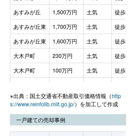
おゆみ野南
1,500万円
おゆみ野
徒歩5
あすみが丘
1,500万円
土気
徒歩21
おゆみ野南
2,800万円
おゆみ野
徒歩4
あすみが丘東
1,700万円
土気
徒歩14
おゆみ野南
2,700万円
鎌取
徒歩2
あすみが丘東
1,600万円
土気
徒歩20
おゆみ野南
2,500万円
鎌取
徒歩2
大木戸町
230万円
土気
徒歩45
高津戸町
1,700万円
土気
徒歩1
大木戸町
100万円
土気
徒歩25
高津戸町
830万円
土気
徒歩1
大木戸町
650万円
土気
徒歩45
高津戸町
1,400万円
土気
徒歩1
※出典：国土交通省不動産取引価格情報（
http
大椎町
1,100万円
土気
徒歩21
高津戸町
1,400万円
土気
徒歩1
s://www.reinfolib.mlit.go.jp/
）を加工して作成
大椎町
1,400万円
土気
徒歩16
土気町
1,700万円
土気
徒歩8
一戸建ての売却事例
大高町
980万円
土気
徒歩29
土気町
1,300万円
土気
徒歩1