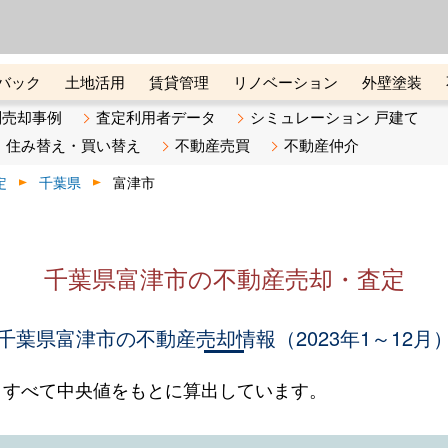
ーズ株式会社（東証グロース上
初めての方へ
ビスです 証券コード：4445
バック
土地活用
賃貸管理
リノベーション
外壁塗装
ライン講座
リビンマガジンBiz
不動産売却ご相談デスク
別売却事例
査定利用者データ
シミュレーション 戸建て
住み替え・買い替え
不動産売買
不動産仲介
定
千葉県
富津市
千葉県富津市の不動産売却・査定
千葉県富津市の不動産売却情報（2023年1～12月
。すべて中央値をもとに算出しています。