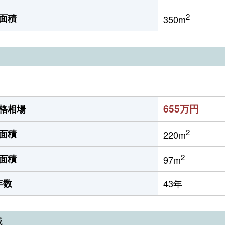
2
面積
350m
655万円
格相場
2
面積
220m
2
面積
97m
年数
43年
域