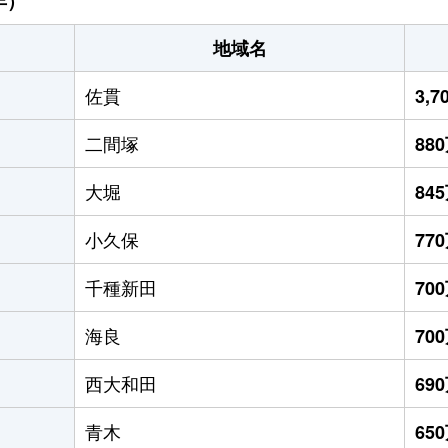
年）
地域名
佐貫
3,
二間塚
88
大堀
84
小久保
77
千種新田
70
海良
70
西大和田
69
青木
65