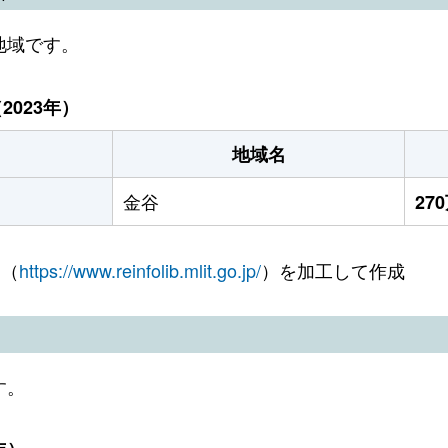
地域です。
023年）
地域名
金谷
27
 （
https://www.reinfolib.mlit.go.jp/
）を加工して作成
す。