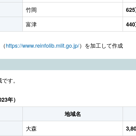
竹岡
62
富津
44
 （
https://www.reinfolib.mlit.go.jp/
）を加工して作成
域です。
23年）
地域名
大森
3,