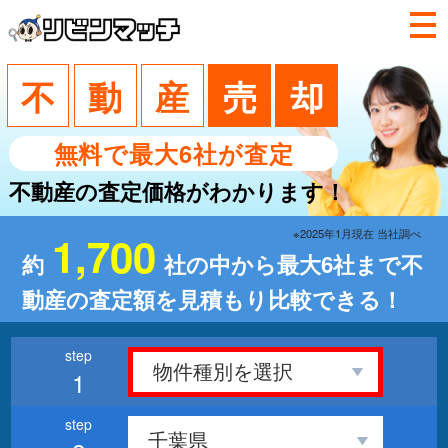
不
動
産
売
却
無料で最大6社が査定
不動産の査定価格がわかります！
※2025年1月現在 当社調べ
1,700
約
社の中から最大6社まで不
動産の査定額を見積もり比較できる！
1