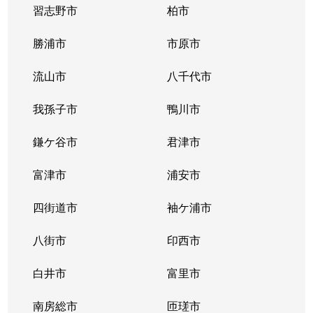
習志野市
柏市
勝浦市
市原市
流山市
八千代市
我孫子市
鴨川市
鎌ケ谷市
君津市
富津市
浦安市
四街道市
袖ケ浦市
八街市
印西市
白井市
富里市
南房総市
匝瑳市