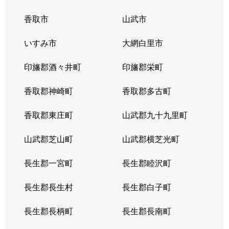
香取市
山武市
いすみ市
大網白里市
印旛郡酒々井町
印旛郡栄町
香取郡神崎町
香取郡多古町
香取郡東庄町
山武郡九十九里町
山武郡芝山町
山武郡横芝光町
長生郡一宮町
長生郡睦沢町
長生郡長生村
長生郡白子町
長生郡長柄町
長生郡長南町