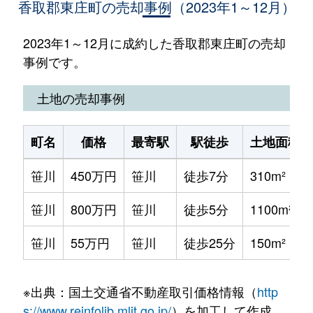
香取郡東庄町の売却事例（2023年1～12月）
2023年1～12月に成約した香取郡東庄町の売却
事例です。
土地の売却事例
町名
価格
最寄駅
駅徒歩
土地面積
笹川
450万円
笹川
徒歩7分
310m²
笹川
800万円
笹川
徒歩5分
1100m²
笹川
55万円
笹川
徒歩25分
150m²
※出典：国土交通省不動産取引価格情報（
http
s://www.reinfolib.mlit.go.jp/
）を加工して作成