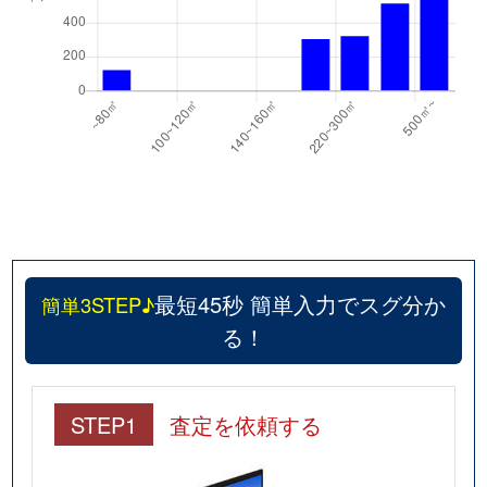
最短45秒 簡単入力でスグ分か
簡単3STEP♪
る！
STEP1
査定を依頼する