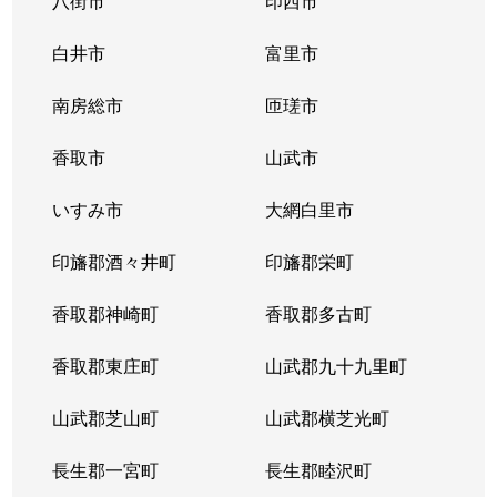
八街市
印西市
白井市
富里市
南房総市
匝瑳市
香取市
山武市
いすみ市
大網白里市
印旛郡酒々井町
印旛郡栄町
香取郡神崎町
香取郡多古町
香取郡東庄町
山武郡九十九里町
山武郡芝山町
山武郡横芝光町
長生郡一宮町
長生郡睦沢町