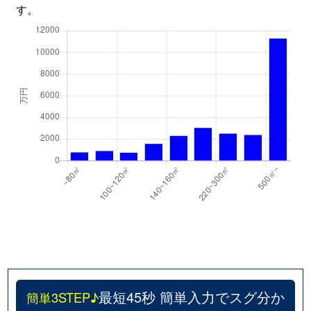
す。
最短45秒 簡単入力でスグ分か
簡単3STEP♪