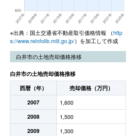
冨士
550万円
西白井
徒
南山
6,000万円
白井
徒
※出典：国土交通省不動産取引価格情報 （
http
s://www.reinfolib.mlit.go.jp/
）を加工して作成
白井市の土地売却価格推移
白井市の土地売却価格推移
西暦（年）
売却価格（万円）
2007
1,600
2008
1,500
2009
1,300