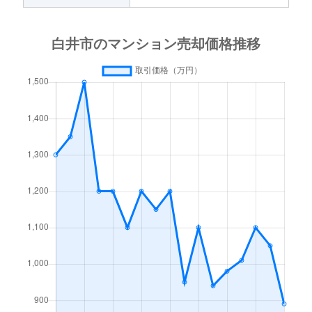
根
2,600万円
西白井
徒
平塚
7,000万円
白井
徒
平塚
250万円
白井
徒
平塚
11,000万円
白井
徒
復
700万円
白井
徒
冨士
2,700万円
鎌ケ谷大仏
徒
冨士
3,100万円
鎌ケ谷大仏
徒
冨士
1,600万円
鎌ケ谷大仏
徒
冨士
3,500万円
鎌ケ谷大仏
徒