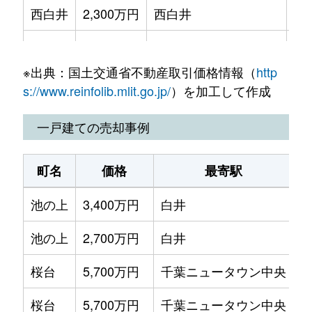
西白井
2,300万円
西白井
徒
笹塚
3,000万円
白井
根
2,200万円
白井
徒
清水口
830万円
西白井
※出典：国土交通省不動産取引価格情報（
http
根
2,600万円
白井
徒
清水口
610万円
西白井
s://www.reinfolib.mlit.go.jp/
）を加工して作成
根
2,600万円
白井
徒
堀込
500万円
白井
一戸建ての売却事例
根
400万円
西白井
徒
堀込
600万円
白井
町名
価格
最寄駅
復
100万円
白井
徒
堀込
660万円
白井
池の上
3,400万円
白井
徒
復
320万円
西白井
徒
堀込
200万円
白井
池の上
2,700万円
白井
徒
堀込
260万円
白井
桜台
5,700万円
千葉ニュータウン中央
徒
堀込
600万円
白井
桜台
5,700万円
千葉ニュータウン中央
徒