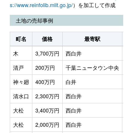
けやき台
1,700万円
西白井
s://www.reinfolib.mlit.go.jp/
）を加工して作成
けやき台
3,600万円
西白井
土地の売却事例
桜台
2,000万円
千葉ニュータウン中央
町名
価格
最寄駅
桜台
1,900万円
千葉ニュータウン中央
木
3,700万円
西白井
徒
桜台
1,500万円
千葉ニュータウン中央
清戸
200万円
千葉ニュータウン中央
徒
桜台
2,400万円
千葉ニュータウン中央
神々廻
400万円
白井
徒
桜台
2,100万円
千葉ニュータウン中央
清水口
2,300万円
西白井
徒
桜台
2,400万円
千葉ニュータウン中央
大松
3,400万円
西白井
徒
笹塚
3,600万円
白井
大松
2,000万円
西白井
徒
笹塚
3,200万円
白井