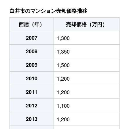
堀込
560万円
白井
桜台
4,900万円
千葉ニュータウン中央
徒
白井市のマンション売却価格推移
堀込
610万円
白井
桜台
5,600万円
千葉ニュータウン中央
徒
西暦（年）
売却価格（万円）
南山
720万円
白井
清水口
2,500万円
西白井
徒
2007
1,300
南山
2,100万円
白井
清水口
2,200万円
西白井
徒
2008
1,350
南山
3,000万円
白井
大松
5,700万円
西白井
徒
2009
1,500
南山
1,100万円
白井
富塚
30万円
西白井
徒
2010
1,200
中
67,000万円
西白井
徒
2011
1,200
七次台
2,100万円
西白井
徒
2012
1,100
西白井
2,700万円
西白井
徒
2013
1,200