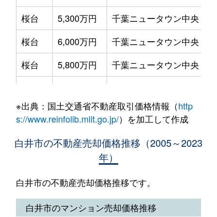
堀込
63万円
白井
桜台
5,300万円
千葉ニュータウン中央
徒
堀込
580万円
白井
桜台
6,000万円
千葉ニュータウン中央
徒
堀込
380万円
白井
桜台
5,800万円
千葉ニュータウン中央
徒
堀込
1,300万円
白井
桜台
5,300万円
千葉ニュータウン中央
徒
堀込
600万円
白井
※出典：国土交通省不動産取引価格情報（
http
桜台
5,400万円
千葉ニュータウン中央
徒
s://www.reinfolib.mlit.go.jp/
）を加工して作成
堀込
880万円
白井
桜台
5,300万円
千葉ニュータウン中央
徒
白井市の不動産売却価格推移（2005～2023
堀込
480万円
白井
年）
桜台
5,500万円
千葉ニュータウン中央
徒
堀込
700万円
白井
桜台
5,100万円
千葉ニュータウン中央
徒
白井市の不動産売却価格推移です。
堀込
100万円
白井
桜台
4,500万円
千葉ニュータウン中央
徒
白井市のマンション売却価格推移