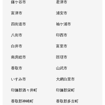
鎌ケ谷市
君津市
富津市
浦安市
四街道市
袖ケ浦市
八街市
印西市
白井市
富里市
南房総市
匝瑳市
香取市
山武市
いすみ市
大網白里市
印旛郡酒々井町
印旛郡栄町
香取郡神崎町
香取郡多古町