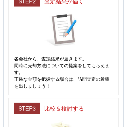
STEP2
査定結果が届く
田尻
2,300万円
原木中山
徒歩8分
田尻
630万円
原木中山
徒歩8分
富浜
2,600万円
妙典
徒歩8分
富浜
2,800万円
妙典
徒歩6分
原木
1,200万円
西船橋
徒歩13分
各会社から、査定結果が届きます。
同時に売却方法についての提案をしてもらえま
原木
1,800万円
原木中山
徒歩16分
す。
正確な金額を把握する場合は、訪問査定の希望
原木
1,800万円
原木中山
徒歩10分
を出しましょう！
原木
890万円
原木中山
徒歩16分
STEP3
比較＆検討する
東大和田
4,700万円
本八幡
徒歩11分
東大和田
4,500万円
本八幡
徒歩9分