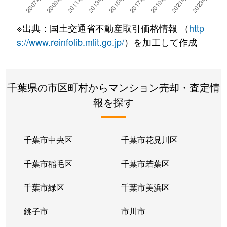
市川南
5,800万円
市川
徒歩8分
※出典：国土交通省不動産取引価格情報 （
http
市川南
6,100万円
市川
徒歩9分
s://www.reinfolib.mlit.go.jp/
）を加工して作成
市川南
2,400万円
市川
徒歩6分
千葉県の市区町村からマンション売却・査定情
市川南
5,400万円
本八幡
徒歩1分
報を探す
大洲
4,300万円
市川
徒歩16分
大洲
5,300万円
市川
徒歩9分
千葉市中央区
千葉市花見川区
大洲
3,400万円
市川
徒歩15分
千葉市稲毛区
千葉市若葉区
大野町
1,200万円
市川大野
徒歩10分
千葉市緑区
千葉市美浜区
大野町
2,800万円
市川大野
徒歩6分
銚子市
市川市