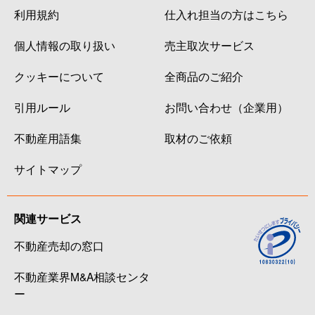
利用規約
仕入れ担当の方はこちら
南八幡
3,900万円
本八幡
徒歩9分
個人情報の取り扱い
売主取次サービス
南八幡
7,300万円
本八幡
徒歩6分
クッキーについて
全商品のご紹介
南八幡
1,900万円
本八幡
徒歩8分
引用ルール
お問い合わせ（企業用）
南八幡
5,900万円
本八幡
徒歩6分
不動産用語集
取材のご依頼
南八幡
4,200万円
本八幡
徒歩9分
サイトマップ
南八幡
4,300万円
本八幡
徒歩10分
関連サービス
南八幡
6,100万円
本八幡
徒歩4分
不動産売却の窓口
宮久保
2,200万円
本八幡
徒歩24分
不動産業界M&A相談センタ
妙典
5,800万円
妙典
徒歩6分
ー