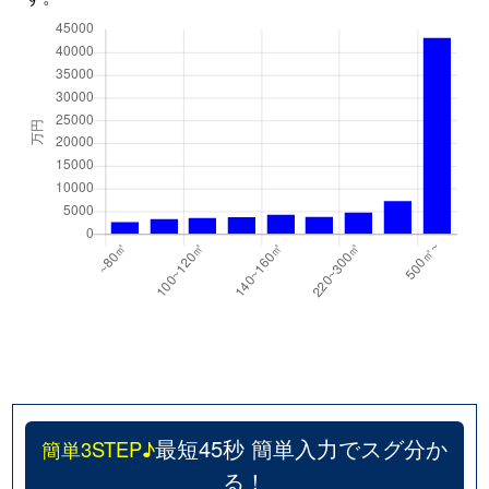
新田
500万円
市川
徒歩9分
新田
4,500万円
市川
徒歩8分
新田
6,800万円
市川
徒歩7分
末広
2,100万円
行徳
徒歩15分
末広
4,600万円
行徳
徒歩7分
関ケ島
3,400万円
行徳
徒歩10分
関ケ島
3,000万円
妙典
徒歩11分
曽谷
600万円
秋山
徒歩25分
最短45秒 簡単入力でスグ分か
簡単3STEP♪
宝
2,400万円
妙典
徒歩19分
る！