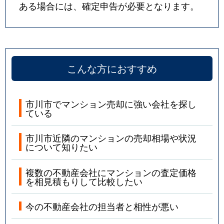
ある場合には、確定申告が必要となります。
福栄
2,500万円
南行徳
徒歩12分
福栄
3,600万円
南行徳
徒歩14分
こんな方におすすめ
福栄
2,800万円
南行徳
徒歩6分
福栄
1,200万円
南行徳
徒歩14分
市川市でマンション売却に強い会社を探し
ている
福栄
1,600万円
南行徳
徒歩7分
市川市近隣のマンションの売却相場や状況
福栄
2,000万円
南行徳
徒歩11分
について知りたい
福栄
2,700万円
南行徳
徒歩14分
複数の不動産会社にマンションの査定価格
を相見積もりして比較したい
福栄
2,600万円
南行徳
徒歩11分
今の不動産会社の担当者と相性が悪い
二俣
3,000万円
西船橋
徒歩13分