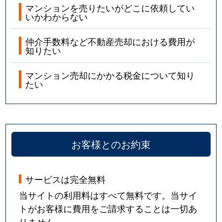
マンションを売りたいがどこに依頼してい
北方町
1,500万円
船橋法典
徒歩11分
いかわからない
北方町
2,200万円
船橋法典
徒歩10分
仲介手数料など不動産売却における費用が
知りたい
北方町
1,400万円
船橋法典
徒歩23分
マンション売却にかかる税金について知り
たい
本塩
5,600万円
妙典
徒歩9分
真間
5,200万円
市川
徒歩8分
真間
7,800万円
市川
徒歩8分
お客様とのお約束
真間
4,600万円
市川
徒歩24分
サービスは完全無料
真間
1,000万円
市川
徒歩14分
当サイトの利用料はすべて無料です。当サイ
真間
7,500万円
市川
徒歩8分
トがお客様に費用をご請求することは一切あ
りません。