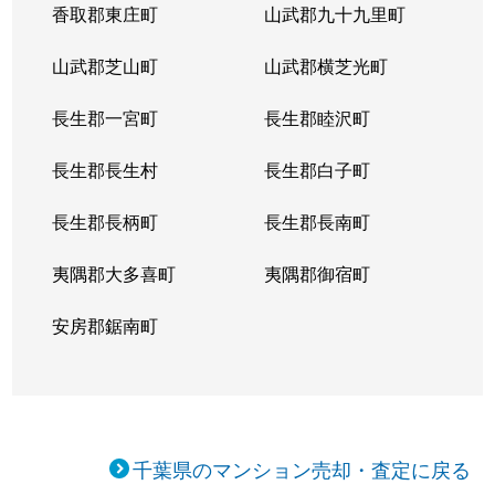
香取郡東庄町
山武郡九十九里町
行徳駅前
800万円
行徳
徒歩11分
山武郡芝山町
山武郡横芝光町
行徳駅前
1,000万円
行徳
徒歩11分
長生郡一宮町
長生郡睦沢町
行徳駅前
3,200万円
行徳
徒歩8分
長生郡長生村
長生郡白子町
行徳駅前
1,700万円
行徳
徒歩7分
長生郡長柄町
長生郡長南町
行徳駅前
3,700万円
行徳
徒歩1分
夷隅郡大多喜町
夷隅郡御宿町
行徳駅前
1,500万円
行徳
徒歩8分
安房郡鋸南町
行徳駅前
750万円
行徳
徒歩5分
行徳駅前
3,600万円
行徳
徒歩9分
行徳駅前
4,500万円
行徳
徒歩2分
千葉県のマンション売却・査定に戻る