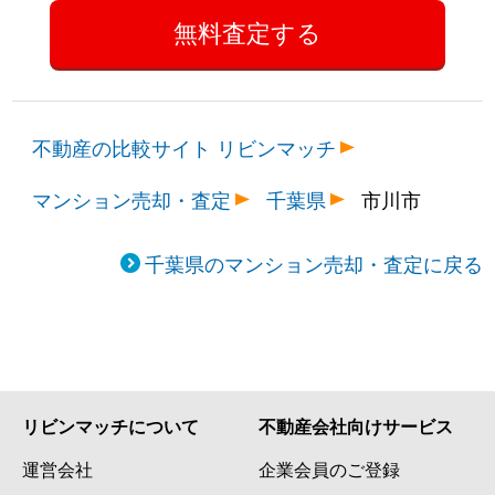
南行徳
2,500万円
南行徳
徒歩9分
南行徳
4,400万円
南行徳
徒歩11分
不動産の比較サイト リビンマッチ
南行徳
5,000万円
南行徳
徒歩10分
マンション売却・査定
千葉県
市川市
南八幡
4,500万円
本八幡
徒歩9分
南八幡
3,700万円
本八幡
徒歩6分
千葉県のマンション売却・査定に戻る
南八幡
3,300万円
本八幡
徒歩12分
南八幡
2,400万円
本八幡
徒歩15分
南八幡
4,900万円
本八幡
徒歩9分
リビンマッチについて
不動産会社向けサービス
運営会社
企業会員のご登録
南八幡
4,300万円
本八幡
徒歩7分