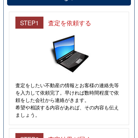
田尻
2,600万円
原木中山
徒歩9分
STEP1
査定を依頼する
田尻
2,000万円
原木中山
徒歩7分
田尻
3,700万円
原木中山
徒歩15分
田尻
1,500万円
原木中山
徒歩7分
田尻
2,800万円
原木中山
徒歩13分
田尻
2,800万円
原木中山
徒歩8分
査定をしたい不動産の情報とお客様の連絡先等
を入力して依頼完了。早ければ数時間程度で依
田尻
1,000万円
原木中山
徒歩7分
頼をした会社から連絡がきます。
希望や相談する内容があれば、その内容も伝え
田尻
3,200万円
原木中山
徒歩10分
ましょう。
田尻
4,400万円
原木中山
徒歩11分