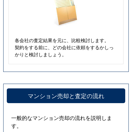
東大和田
4,700万円
本八幡
徒歩9分
東大和田
3,300万円
本八幡
徒歩13分
東大和田
4,400万円
本八幡
徒歩10分
各会社の査定結果を元に、比較検討します。
契約をする前に、どの会社に依頼をするかしっ
東大和田
4,200万円
本八幡
徒歩9分
かりと検討しましょう。
東国分
2,000万円
市川
徒歩45分
東菅野
4,000万円
本八幡
徒歩10分
マンション売却と査定の流れ
東菅野
4,300万円
本八幡
徒歩19分
東菅野
600万円
本八幡
徒歩45分
一般的なマンション売却の流れを説明しま
す。
東菅野
3,500万円
本八幡
徒歩19分