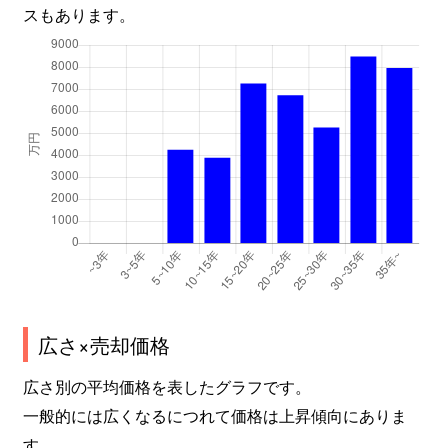
塩焼
2,000万円
妙典
徒歩8分
スもあります。
塩焼
1,000万円
妙典
徒歩12分
塩焼
2,600万円
妙典
徒歩8分
島尻
3,900万円
浦安(千葉)
徒歩19分
島尻
1,800万円
浦安(千葉)
徒歩15分
島尻
3,300万円
浦安(千葉)
徒歩18分
新田
1,600万円
市川
徒歩15分
広さ×売却価格
新田
6,700万円
市川
徒歩7分
広さ別の平均価格を表したグラフです。
新田
4,100万円
市川
徒歩7分
一般的には広くなるにつれて価格は上昇傾向にありま
新田
3,400万円
市川
徒歩4分
す。