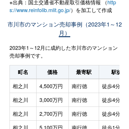
※出典：国土交通省不動産取引価格情報 （
http
s://www.reinfolib.mlit.go.jp/
）を加工して作成
市川市のマンション売却事例（2023年1～12
月）
2023年1～12月に成約した市川市のマンション
売却事例です。
町名
価格
最寄駅
駅徒歩
相之川
4,500万円
南行徳
徒歩4分
相之川
3,000万円
南行徳
徒歩4分
相之川
2,700万円
南行徳
徒歩4分
相之川
5,100万円
南行徳
徒歩1分