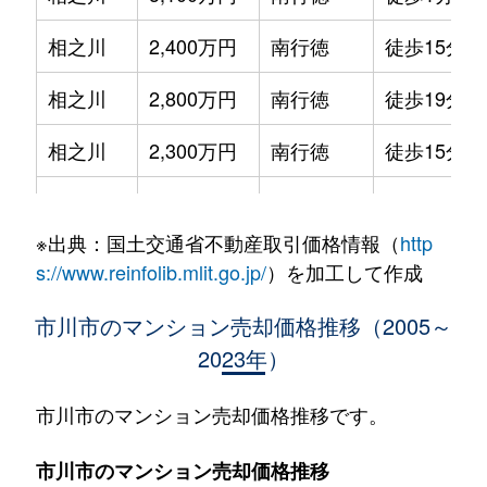
相之川
2,400万円
南行徳
徒歩15分
相之川
2,800万円
南行徳
徒歩19分
相之川
2,300万円
南行徳
徒歩15分
相之川
2,400万円
南行徳
徒歩15分
※出典：国土交通省不動産取引価格情報（
http
相之川
2,400万円
南行徳
徒歩15分
s://www.reinfolib.mlit.go.jp/
）を加工して作成
相之川
1,800万円
南行徳
徒歩16分
市川市のマンション売却価格推移（2005～
2023年）
新井
4,100万円
浦安(千葉)
徒歩12分
新井
3,800万円
南行徳
徒歩8分
市川市のマンション売却価格推移です。
伊勢宿
2,800万円
行徳
徒歩1時間4
市川市のマンション売却価格推移