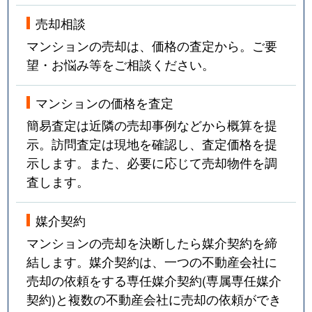
東菅野
4,300万円
本八幡
徒歩19分
売却相談
マンションの売却は、価格の査定から。ご要
日之出
1,700万円
行徳
徒歩15分
望・お悩み等をご相談ください。
平田
850万円
市川
徒歩14分
マンションの価格を査定
平田
3,600万円
本八幡
徒歩11分
簡易査定は近隣の売却事例などから概算を提
示。訪問査定は現地を確認し、査定価格を提
平田
5,200万円
本八幡
徒歩9分
示します。また、必要に応じて売却物件を調
査します。
平田
5,700万円
本八幡
徒歩10分
広尾
2,500万円
南行徳
徒歩16分
媒介契約
マンションの売却を決断したら媒介契約を締
福栄
3,000万円
行徳
徒歩10分
結します。媒介契約は、一つの不動産会社に
売却の依頼をする専任媒介契約(専属専任媒介
福栄
2,500万円
行徳
徒歩14分
契約)と複数の不動産会社に売却の依頼ができ