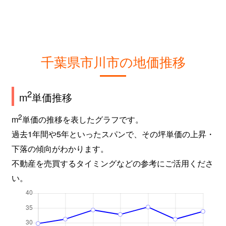
行徳駅前
3,100万円
行徳
徒歩11分
行徳駅前
2,000万円
行徳
徒歩9分
行徳駅前
1,900万円
行徳
徒歩9分
千葉県市川市の地価推移
行徳駅前
600万円
行徳
徒歩1時間4
2
m
単価推移
行徳駅前
4,900万円
行徳
徒歩9分
2
m
単価の推移を表したグラフです。
行徳駅前
4,000万円
行徳
徒歩9分
過去1年間や5年といったスパンで、その坪単価の上昇・
下落の傾向がわかります。
高谷
2,600万円
原木中山
徒歩11分
不動産を売買するタイミングなどの参考にご活用くださ
高谷
1,900万円
原木中山
徒歩6分
い。
高谷
2,100万円
原木中山
徒歩9分
高谷
2,200万円
原木中山
徒歩7分