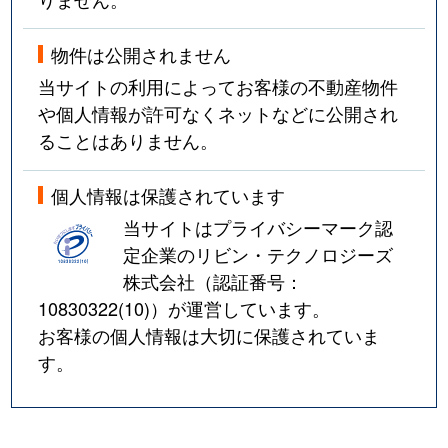
湊新田
4,100万円
行徳
徒歩8分
物件は公開されません
湊新田
3,100万円
行徳
徒歩8分
当サイトの利用によってお客様の不動産物件
南大野
2,500万円
市川大野
徒歩14分
や個人情報が許可なくネットなどに公開され
ることはありません。
南大野
2,400万円
市川大野
徒歩20分
個人情報は保護されています
南行徳
4,500万円
南行徳
徒歩8分
当サイトはプライバシーマーク認
南行徳
3,200万円
南行徳
徒歩15分
定企業のリビン・テクノロジーズ
株式会社（認証番号：
南行徳
3,300万円
南行徳
徒歩10分
10830322(10)
）が運営しています。
お客様の個人情報は大切に保護されていま
南行徳
4,900万円
南行徳
徒歩9分
す。
南行徳
2,200万円
南行徳
徒歩7分
南行徳
1,300万円
南行徳
徒歩5分