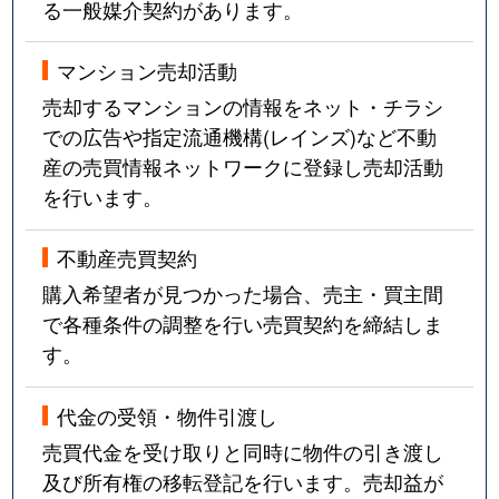
る一般媒介契約があります。
福栄
2,100万円
行徳
徒歩8分
福栄
2,400万円
行徳
徒歩9分
マンション売却活動
売却するマンションの情報をネット・チラシ
福栄
1,200万円
行徳
徒歩14分
での広告や指定流通機構(レインズ)など不動
産の売買情報ネットワークに登録し売却活動
福栄
3,500万円
行徳
徒歩14分
を行います。
福栄
2,200万円
行徳
徒歩14分
不動産売買契約
福栄
1,900万円
行徳
徒歩15分
購入希望者が見つかった場合、売主・買主間
で各種条件の調整を行い売買契約を締結しま
福栄
2,600万円
行徳
徒歩8分
す。
福栄
3,700万円
南行徳
徒歩11分
代金の受領・物件引渡し
福栄
3,000万円
南行徳
徒歩15分
売買代金を受け取りと同時に物件の引き渡し
及び所有権の移転登記を行います。売却益が
福栄
4,200万円
南行徳
徒歩14分