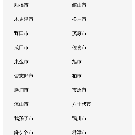
大和田
3,400万円
本八幡
徒歩13分
船橋市
館山市
大和田
3,200万円
本八幡
徒歩21分
木更津市
松戸市
鬼越
900万円
下総中山
徒歩10分
野田市
茂原市
鬼越
3,300万円
下総中山
徒歩9分
成田市
佐倉市
鬼高
3,100万円
下総中山
徒歩15分
東金市
旭市
鬼高
5,800万円
下総中山
徒歩6分
習志野市
柏市
鬼高
2,400万円
下総中山
徒歩5分
勝浦市
市原市
鬼高
流山市
2,200万円
八千代市
下総中山
徒歩5分
我孫子市
鴨川市
鬼高
4,000万円
下総中山
徒歩13分
鎌ケ谷市
君津市
鬼高
3,300万円
下総中山
徒歩10分