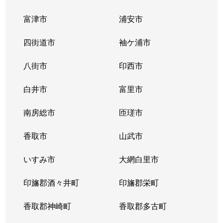
富津市
浦安市
鬼高
3,800万円
下総中山
徒歩11分
四街道市
袖ケ浦市
鬼高
2,200万円
下総中山
徒歩8分
八街市
印西市
鬼高
5,800万円
下総中山
徒歩6分
白井市
富里市
鬼高
2,200万円
本八幡
徒歩18分
南房総市
匝瑳市
欠真間
2,800万円
南行徳
徒歩9分
香取市
山武市
欠真間
1,700万円
南行徳
徒歩13分
いすみ市
大網白里市
加藤新田
3,000万円
妙典
徒歩24分
印旛郡酒々井町
印旛郡栄町
加藤新田
2,900万円
妙典
徒歩23分
香取郡神崎町
香取郡多古町
北国分
2,700万円
北国分
徒歩7分