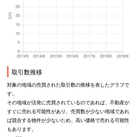
幸
2,300万円
行徳
徒歩20分
幸
2,000万円
行徳
徒歩20分
幸
2,800万円
行徳
徒歩20分
幸
4,300万円
行徳
徒歩18分
取引数推移
幸
1,400万円
行徳
徒歩20分
対象の地域の売買された取引数の推移を表したグラフで
幸
1,900万円
行徳
徒歩20分
す。
塩浜
1,300万円
市川塩浜
徒歩20分
その地域が活発に売買されているのであれば、不動産が
すぐに売れる可能性があり、売買数が少ない地域であれ
塩浜
1,200万円
新浦安
徒歩45分
ば競合する物件が少ないため、高い価格で売れる可能性
もあります。
塩浜
2,300万円
南行徳
徒歩20分