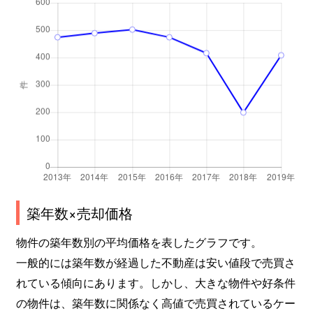
塩浜
2,000万円
南行徳
徒歩18分
塩浜
2,300万円
南行徳
徒歩18分
塩浜
2,700万円
南行徳
徒歩21分
塩浜
1,700万円
南行徳
徒歩19分
塩浜
1,500万円
南行徳
徒歩16分
塩浜
1,900万円
南行徳
徒歩20分
築年数×売却価格
塩浜
1,800万円
南行徳
徒歩20分
物件の築年数別の平均価格を表したグラフです。
塩焼
5,000万円
行徳
徒歩14分
一般的には築年数が経過した不動産は安い値段で売買さ
れている傾向にあります。しかし、大きな物件や好条件
塩焼
1,300万円
妙典
徒歩10分
の物件は、築年数に関係なく高値で売買されているケー