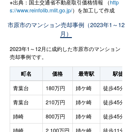
※出典：国土交通省不動産取引価格情報 （
http
s://www.reinfolib.mlit.go.jp/
）を加工して作成
市原市のマンション売却事例（2023年1～12
月）
2023年1～12月に成約した市原市のマンション
売却事例です。
町名
価格
最寄駅
駅徒歩
青葉台
180万円
姉ケ崎
徒歩45分
青葉台
210万円
姉ケ崎
徒歩45分
姉崎
800万円
姉ケ崎
徒歩45分
姉崎
2,100万円
姉ケ崎
徒歩11分