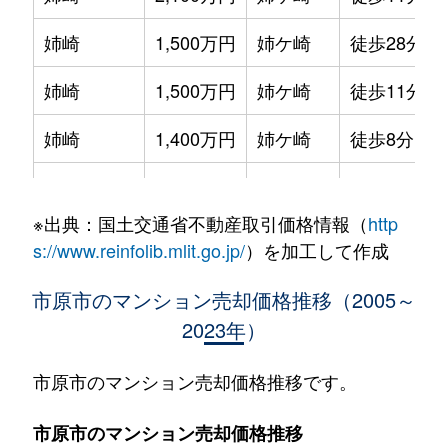
姉崎
1,500万円
姉ケ崎
徒歩28分
姉崎
1,500万円
姉ケ崎
徒歩11分
姉崎
1,400万円
姉ケ崎
徒歩8分
姉崎
680万円
姉ケ崎
徒歩29分
※出典：国土交通省不動産取引価格情報（
http
姉崎
1,200万円
姉ケ崎
徒歩26分
s://www.reinfolib.mlit.go.jp/
）を加工して作成
姉崎
700万円
姉ケ崎
徒歩25分
市原市のマンション売却価格推移（2005～
2023年）
姉崎西
1,400万円
姉ケ崎
徒歩5分
大厩
400万円
八幡宿
徒歩45分
市原市のマンション売却価格推移です。
五井
900万円
五井
徒歩25分
市原市のマンション売却価格推移