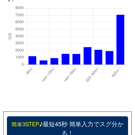
最短45秒 簡単入力でスグ分か
簡単3STEP♪
る！