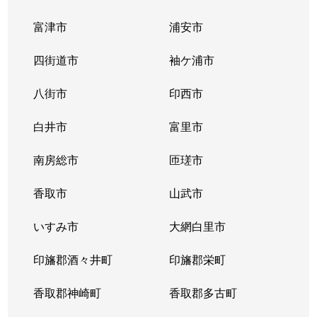
富津市
浦安市
四街道市
袖ケ浦市
八街市
印西市
白井市
富里市
南房総市
匝瑳市
香取市
山武市
いすみ市
大網白里市
印旛郡酒々井町
印旛郡栄町
香取郡神崎町
香取郡多古町