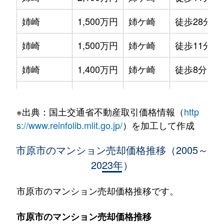
姉崎
1,500万円
姉ケ崎
徒歩28分
姉崎
1,500万円
姉ケ崎
徒歩11分
姉崎
1,400万円
姉ケ崎
徒歩8分
姉崎
680万円
姉ケ崎
徒歩29分
※出典：国土交通省不動産取引価格情報（
http
姉崎
1,200万円
姉ケ崎
徒歩26分
s://www.reinfolib.mlit.go.jp/
）を加工して作成
姉崎
700万円
姉ケ崎
徒歩25分
市原市のマンション売却価格推移（2005～
2023年）
姉崎西
1,400万円
姉ケ崎
徒歩5分
大厩
400万円
八幡宿
徒歩45分
市原市のマンション売却価格推移です。
五井
900万円
五井
徒歩25分
市原市のマンション売却価格推移