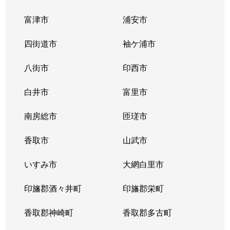
富津市
浦安市
四街道市
袖ケ浦市
八街市
印西市
白井市
富里市
南房総市
匝瑳市
香取市
山武市
いすみ市
大網白里市
印旛郡酒々井町
印旛郡栄町
香取郡神崎町
香取郡多古町