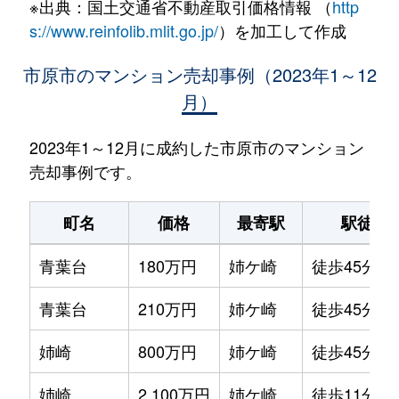
※出典：国土交通省不動産取引価格情報 （
http
s://www.reinfolib.mlit.go.jp/
）を加工して作成
市原市のマンション売却事例（2023年1～12
月）
2023年1～12月に成約した市原市のマンション
売却事例です。
町名
価格
最寄駅
駅徒歩
青葉台
180万円
姉ケ崎
徒歩45分
青葉台
210万円
姉ケ崎
徒歩45分
姉崎
800万円
姉ケ崎
徒歩45分
姉崎
2,100万円
姉ケ崎
徒歩11分