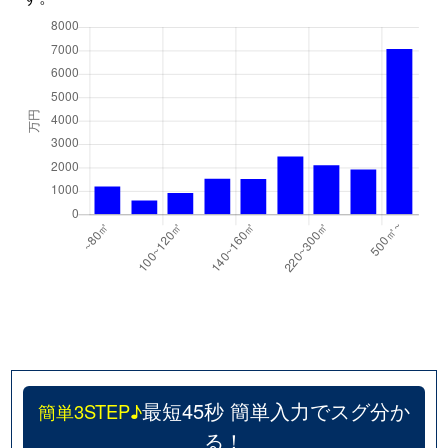
最短45秒 簡単入力でスグ分か
簡単3STEP♪
る！