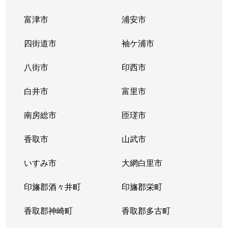
富津市
浦安市
当代島
3,700万円
浦安(千葉)
徒歩5分
75
四街道市
袖ケ浦市
当代島
3,100万円
浦安(千葉)
徒歩14分
50
八街市
印西市
当代島
2,000万円
浦安(千葉)
徒歩7分
20
白井市
富里市
当代島
1,900万円
浦安(千葉)
徒歩4分
20
南房総市
匝瑳市
富岡
310万円
新浦安
徒歩15分
65
香取市
山武市
富岡
3,800万円
新浦安
徒歩16分
70
いすみ市
大網白里市
富岡
3,200万円
新浦安
徒歩16分
65
印旛郡酒々井町
印旛郡栄町
富岡
4,000万円
新浦安
徒歩16分
65
香取郡神崎町
香取郡多古町
富岡
3,000万円
新浦安
徒歩16分
65