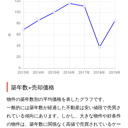
富士見
4,300万円
舞浜
徒歩23分
65
富士見
4,100万円
舞浜
徒歩26分
65
弁天
5,500万円
新浦安
徒歩25分
70
弁天
5,300万円
新浦安
徒歩25分
70
堀江
2,400万円
浦安(千葉)
徒歩45分
65
堀江
3,900万円
浦安(千葉)
徒歩10分
55
築年数×売却価格
堀江
3,000万円
浦安(千葉)
徒歩13分
60
物件の築年数別の平均価格を表したグラフです。
堀江
3,900万円
浦安(千葉)
徒歩10分
60
一般的には築年数が経過した不動産は安い値段で売買さ
れている傾向にあります。しかし、大きな物件や好条件
美浜
6,600万円
新浦安
徒歩5分
75
の物件は、築年数に関係なく高値で売買されているケー