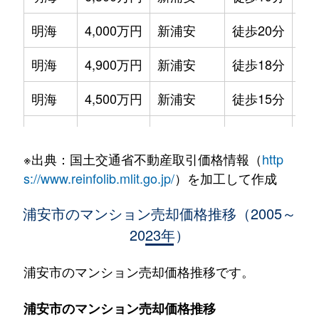
明海
4,000万円
新浦安
徒歩20分
75
明海
4,900万円
新浦安
徒歩18分
90
明海
4,500万円
新浦安
徒歩15分
85
明海
4,800万円
新浦安
徒歩15分
85
※出典：国土交通省不動産取引価格情報（
http
今川
5,200万円
新浦安
徒歩10分
70
s://www.reinfolib.mlit.go.jp/
）を加工して作成
入船
3,300万円
新浦安
徒歩13分
75
浦安市のマンション売却価格推移（2005～
2023年）
入船
5,200万円
新浦安
徒歩5分
80
入船
5,100万円
新浦安
徒歩5分
95
浦安市のマンション売却価格推移です。
入船
4,000万円
新浦安
徒歩5分
75
浦安市のマンション売却価格推移