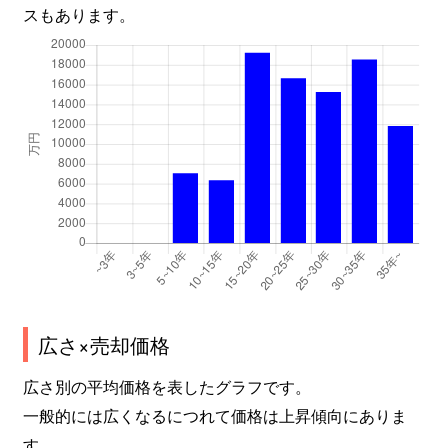
美浜
3,900万円
新浦安
徒歩5分
55
スもあります。
美浜
4,900万円
新浦安
徒歩6分
75
美浜
6,200万円
新浦安
徒歩3分
90
美浜
2,900万円
新浦安
徒歩4分
60
美浜
5,800万円
新浦安
徒歩2分
85
美浜
6,800万円
新浦安
徒歩7分
90
美浜
5,200万円
新浦安
徒歩7分
70
広さ×売却価格
美浜
3,200万円
新浦安
徒歩3分
60
広さ別の平均価格を表したグラフです。
美浜
5,200万円
新浦安
徒歩6分
70
一般的には広くなるにつれて価格は上昇傾向にありま
美浜
4,800万円
新浦安
徒歩4分
70
す。