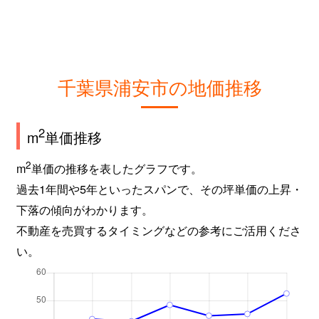
東野
4,200万円
新浦安
徒歩20分
60
東野
3,600万円
舞浜
徒歩23分
65
東野
4,200万円
舞浜
徒歩26分
80
千葉県浦安市の地価推移
日の出
4,800万円
新浦安
徒歩15分
80
2
m
単価推移
日の出
5,800万円
新浦安
徒歩25分
10
2
m
単価の推移を表したグラフです。
日の出
6,400万円
新浦安
徒歩23分
90
過去1年間や5年といったスパンで、その坪単価の上昇・
下落の傾向がわかります。
日の出
5,500万円
新浦安
徒歩20分
80
不動産を売買するタイミングなどの参考にご活用くださ
日の出
5,700万円
新浦安
徒歩23分
95
い。
日の出
7,200万円
新浦安
徒歩26分
12
日の出
5,200万円
新浦安
徒歩18分
95