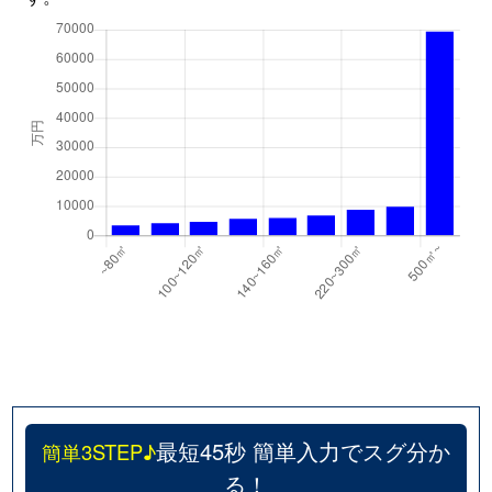
美浜
3,400万円
新浦安
徒歩9分
80
美浜
5,000万円
新浦安
徒歩5分
75
美浜
6,200万円
新浦安
徒歩4分
80
美浜
3,600万円
新浦安
徒歩9分
60
美浜
4,800万円
新浦安
徒歩2分
65
美浜
3,300万円
新浦安
徒歩6分
60
美浜
5,000万円
新浦安
徒歩4分
70
美浜
5,300万円
新浦安
徒歩5分
75
最短45秒 簡単入力でスグ分か
簡単3STEP♪
美浜
6,000万円
新浦安
徒歩4分
85
る！