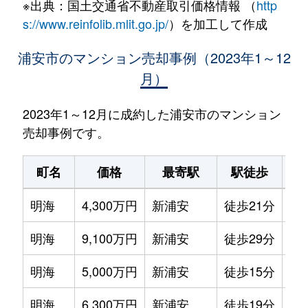
※出典：国土交通省不動産取引価格情報 （
http
s://www.reinfolib.mlit.go.jp/
）を加工して作成
浦安市のマンション売却事例（2023年1～12
月）
2023年1～12月に成約した浦安市のマンション
売却事例です。
町名
価格
最寄駅
駅徒歩
専
明海
4,300万円
新浦安
徒歩21分
75
明海
9,100万円
新浦安
徒歩29分
12
明海
5,000万円
新浦安
徒歩15分
85
明海
6,300万円
新浦安
徒歩19分
95