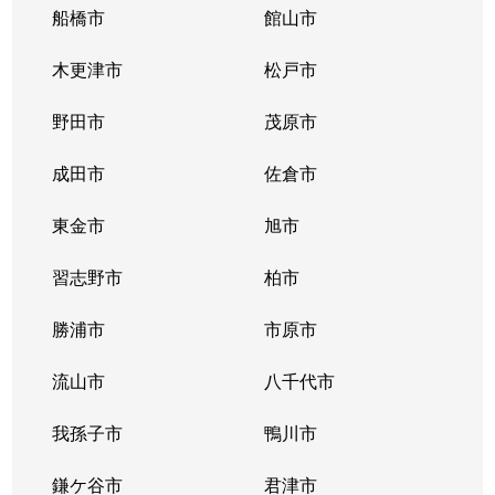
高洲
4,800万円
新浦安
徒歩19分
75
船橋市
館山市
高洲
5,100万円
新浦安
徒歩25分
95
木更津市
松戸市
高洲
5,900万円
新浦安
徒歩45分
85
野田市
茂原市
高洲
6,500万円
舞浜
徒歩29分
11
成田市
佐倉市
高洲
6,100万円
舞浜
徒歩29分
12
東金市
旭市
当代島
4,000万円
浦安(千葉)
徒歩9分
65
習志野市
柏市
当代島
4,600万円
浦安(千葉)
徒歩10分
65
勝浦市
市原市
当代島
流山市
3,200万円
浦安(千葉)
八千代市
徒歩14分
55
我孫子市
鴨川市
当代島
2,000万円
浦安(千葉)
徒歩5分
20
鎌ケ谷市
君津市
当代島
2,200万円
浦安(千葉)
徒歩4分
20