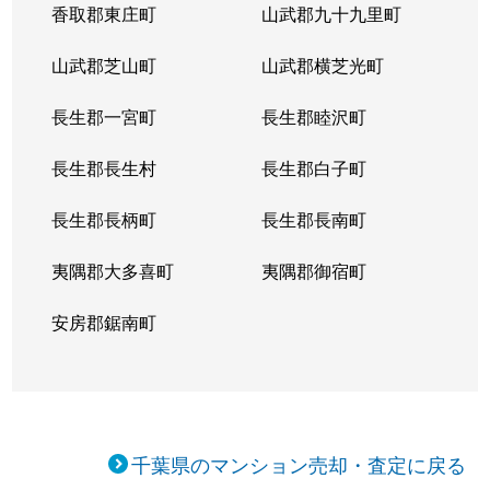
香取郡東庄町
山武郡九十九里町
富岡
3,400万円
新浦安
徒歩16分
65
山武郡芝山町
山武郡横芝光町
富岡
4,000万円
新浦安
徒歩13分
85
長生郡一宮町
長生郡睦沢町
富岡
3,800万円
新浦安
徒歩15分
65
長生郡長生村
長生郡白子町
富岡
3,900万円
新浦安
徒歩16分
65
長生郡長柄町
長生郡長南町
猫実
2,600万円
浦安(千葉)
徒歩16分
60
夷隅郡大多喜町
夷隅郡御宿町
猫実
2,900万円
浦安(千葉)
徒歩14分
60
安房郡鋸南町
東野
2,900万円
新浦安
徒歩23分
65
東野
4,800万円
新浦安
徒歩26分
70
東野
2,900万円
新浦安
徒歩23分
45
千葉県のマンション売却・査定に戻る