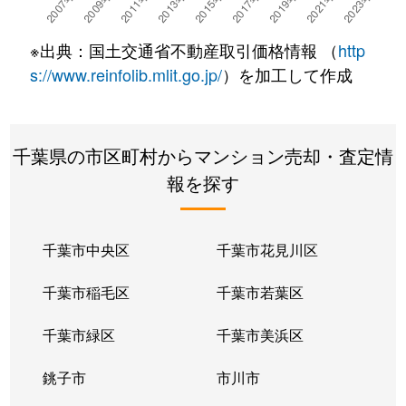
高洲
6,400万円
新浦安
徒歩29分
11
※出典：国土交通省不動産取引価格情報 （
http
高洲
6,200万円
新浦安
徒歩45分
95
s://www.reinfolib.mlit.go.jp/
）を加工して作成
高洲
6,400万円
新浦安
徒歩45分
95
千葉県の市区町村からマンション売却・査定情
高洲
3,900万円
新浦安
徒歩45分
85
報を探す
高洲
5,000万円
新浦安
徒歩45分
80
高洲
7,000万円
新浦安
徒歩45分
11
千葉市中央区
千葉市花見川区
高洲
4,200万円
新浦安
徒歩20分
85
千葉市稲毛区
千葉市若葉区
高洲
6,100万円
新浦安
徒歩16分
85
千葉市緑区
千葉市美浜区
高洲
4,300万円
新浦安
徒歩19分
60
銚子市
市川市