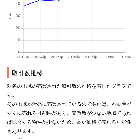
日の出
6,200万円
新浦安
徒歩25分
12
日の出
4,700万円
新浦安
徒歩16分
95
日の出
6,600万円
新浦安
徒歩25分
11
日の出
5,100万円
新浦安
徒歩25分
75
取引数推移
日の出
5,600万円
新浦安
徒歩28分
90
対象の地域の売買された取引数の推移を表したグラフで
富士見
3,700万円
浦安(千葉)
徒歩23分
55
す。
富士見
2,400万円
浦安(千葉)
徒歩23分
55
その地域が活発に売買されているのであれば、不動産が
すぐに売れる可能性があり、売買数が少ない地域であれ
富士見
3,400万円
浦安(千葉)
徒歩25分
60
ば競合する物件が少ないため、高い価格で売れる可能性
もあります。
富士見
4,200万円
舞浜
徒歩14分
80