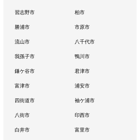
習志野市
柏市
勝浦市
市原市
流山市
八千代市
我孫子市
鴨川市
鎌ケ谷市
君津市
富津市
浦安市
四街道市
袖ケ浦市
八街市
印西市
白井市
富里市