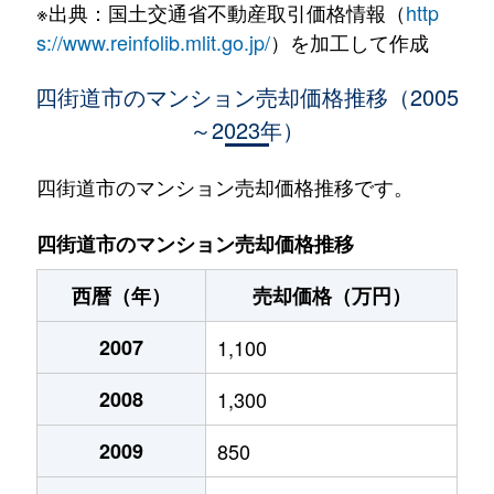
※出典：国土交通省不動産取引価格情報（
http
四街道
1,500万円
四街道
徒歩12分
60
s://www.reinfolib.mlit.go.jp/
）を加工して作成
四街道
1,600万円
四街道
徒歩13分
75
四街道市のマンション売却価格推移（2005
～2023年）
四街道
2,600万円
四街道
徒歩11分
65
和良比
1,800万円
四街道
徒歩7分
60
四街道市のマンション売却価格推移です。
和良比
2,100万円
四街道
徒歩7分
60
四街道市のマンション売却価格推移
西暦（年）
売却価格（万円）
2007
1,100
2008
1,300
2009
850