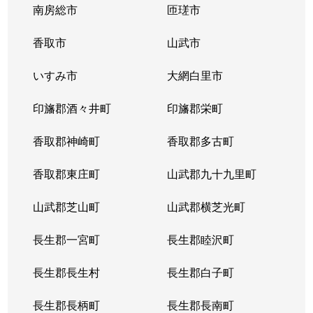
南房総市
匝瑳市
香取市
山武市
いすみ市
大網白里市
印旛郡酒々井町
印旛郡栄町
香取郡神崎町
香取郡多古町
香取郡東庄町
山武郡九十九里町
山武郡芝山町
山武郡横芝光町
長生郡一宮町
長生郡睦沢町
長生郡長生村
長生郡白子町
長生郡長柄町
長生郡長南町