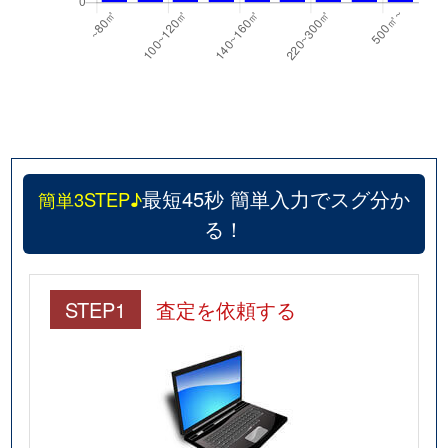
最短45秒 簡単入力でスグ分か
簡単3STEP♪
る！
STEP1
査定を依頼する