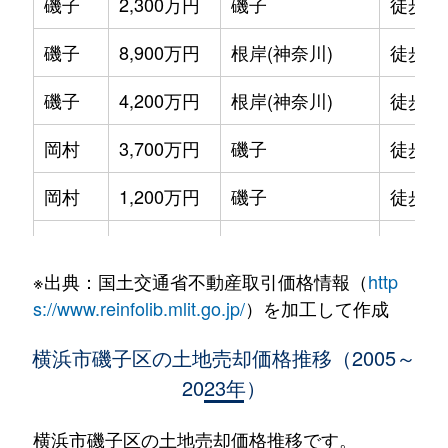
磯子
2,300万円
磯子
徒歩2
磯子
8,900万円
根岸(神奈川)
徒歩1
磯子
4,200万円
根岸(神奈川)
徒歩1
岡村
3,700万円
磯子
徒歩2
岡村
1,200万円
磯子
徒歩4
岡村
2,900万円
磯子
徒歩2
※出典：国土交通省不動産取引価格情報（
http
岡村
4,000万円
上大岡
徒歩2
s://www.reinfolib.mlit.go.jp/
）を加工して作成
岡村
2,000万円
上大岡
徒歩2
横浜市磯子区の土地売却価格推移（2005～
2023年）
岡村
1,100万円
弘明寺(横浜市営)
徒歩2
岡村
2,400万円
根岸(神奈川)
徒歩2
横浜市磯子区の土地売却価格推移です。