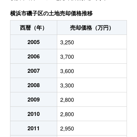
岡村
1,700万円
根岸(神奈川)
徒歩2
横浜市磯子区の土地売却価格推移
岡村
1,900万円
根岸(神奈川)
徒歩2
西暦（年）
売却価格（万円）
岡村
3,400万円
蒔田
徒歩2
2005
3,250
栗木
12,000万円
杉田(神奈川)
徒歩1
2006
3,700
栗木
5,500万円
杉田(神奈川)
徒歩2
2007
3,600
坂下町
2,200万円
根岸(神奈川)
徒歩1
2008
3,300
坂下町
1,100万円
根岸(神奈川)
徒歩1
2009
2,800
2010
2,800
坂下町
1,300万円
根岸(神奈川)
徒歩1
2011
2,950
杉田
3,600万円
京急富岡
徒歩2