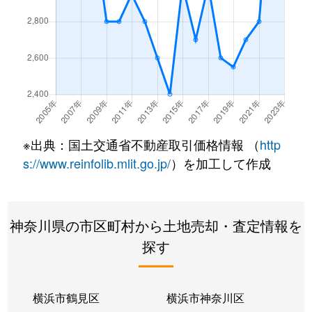
森が丘
50万円
上大岡
徒歩1
森が丘
2,900万円
港南中央
徒歩1
洋光台
4,900万円
洋光台
徒歩1
洋光台
4,000万円
洋光台
徒歩1
※出典：国土交通省不動産取引価格情報 （
http
洋光台
4,800万円
洋光台
徒歩7
s://www.reinfolib.mlit.go.jp/
）を加工して作成
洋光台
10,000万円
洋光台
徒歩6
神奈川県の市区町村から土地売却・査定情報を
洋光台
9,100万円
洋光台
徒歩5
探す
洋光台
2,300万円
洋光台
徒歩1
横浜市鶴見区
横浜市神奈川区