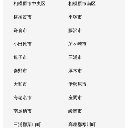
相模原市中央区
相模原市南区
福田
2,600万円
高座渋谷
徒歩1
横須賀市
平塚市
福田
2,900万円
桜ケ丘
徒歩1
鎌倉市
藤沢市
福田
3,000万円
桜ケ丘
徒歩1
小田原市
茅ヶ崎市
福田
2,800万円
桜ケ丘
徒歩1
逗子市
三浦市
福田
2,000万円
桜ケ丘
徒歩1
秦野市
厚木市
福田
1,200万円
桜ケ丘
徒歩1
大和市
伊勢原市
福田
3,800万円
桜ケ丘
徒歩1
海老名市
座間市
南林間
8,200万円
鶴間
徒歩1
南足柄市
綾瀬市
南林間
1,800万円
南林間
徒歩8
三浦郡葉山町
高座郡寒川町