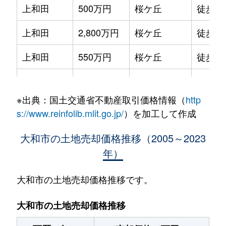
上和田
500万円
桜ケ丘
徒歩1
上和田
2,800万円
桜ケ丘
徒歩1
上和田
550万円
桜ケ丘
徒歩1
上和田
3,100万円
桜ケ丘
徒歩6
※出典：国土交通省不動産取引価格情報（
http
桜森
12,000万円
相模大塚
徒歩3
s://www.reinfolib.mlit.go.jp/
）を加工して作成
渋谷
12,000万円
高座渋谷
徒歩4
大和市の土地売却価格推移（2005～2023
年）
渋谷
2,700万円
高座渋谷
徒歩1
渋谷
2,400万円
高座渋谷
徒歩1
大和市の土地売却価格推移です。
渋谷
9,100万円
高座渋谷
徒歩3
大和市の土地売却価格推移