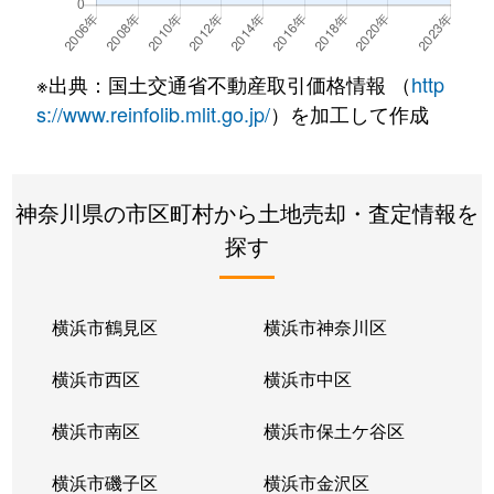
西鶴間
3,800万円
鶴間
徒歩1
西鶴間
1,000万円
鶴間
徒歩6
※出典：国土交通省不動産取引価格情報 （
http
西鶴間
9,300万円
鶴間
徒歩3
s://www.reinfolib.mlit.go.jp/
）を加工して作成
深見
1,000万円
大和(神奈川)
徒歩1
神奈川県の市区町村から土地売却・査定情報を
深見台
3,000万円
大和(神奈川)
徒歩1
探す
深見西
3,400万円
大和(神奈川)
徒歩9
深見西
2,000万円
大和(神奈川)
徒歩1
横浜市鶴見区
横浜市神奈川区
福田
450万円
高座渋谷
徒歩1
横浜市西区
横浜市中区
福田
3,000万円
高座渋谷
徒歩9
横浜市南区
横浜市保土ケ谷区
福田
5,000万円
高座渋谷
徒歩9
横浜市磯子区
横浜市金沢区