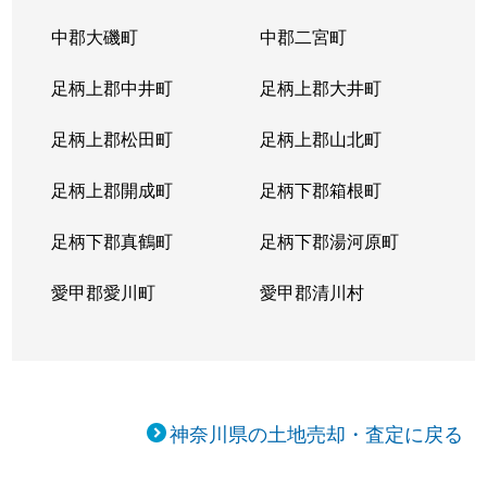
南林間
19,000万円
南林間
徒歩1
中郡大磯町
中郡二宮町
南林間
6,900万円
南林間
徒歩9
足柄上郡中井町
足柄上郡大井町
南林間
8,300万円
南林間
徒歩1
足柄上郡松田町
足柄上郡山北町
南林間
3,000万円
南林間
徒歩6
足柄上郡開成町
足柄下郡箱根町
南林間
2,400万円
南林間
徒歩1
足柄下郡真鶴町
足柄下郡湯河原町
南林間
10,000万円
南林間
徒歩3
愛甲郡愛川町
愛甲郡清川村
南林間
7,000万円
南林間
徒歩1
柳橋
2,300万円
桜ケ丘
徒歩1
大和東
3,200万円
大和(神奈川)
徒歩3
神奈川県の土地売却・査定に戻る
大和東
7,000万円
大和(神奈川)
徒歩3