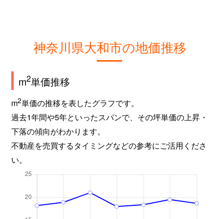
大和東
7,000万円
大和(神奈川)
徒歩8
大和南
2,700万円
大和(神奈川)
徒歩6
神奈川県大和市の地価推移
大和南
10,000万円
大和(神奈川)
徒歩5
2
m
単価推移
林間
3,000万円
南林間
徒歩3
2
m
単価の推移を表したグラフです。
過去1年間や5年といったスパンで、その坪単価の上昇・
下落の傾向がわかります。
不動産を売買するタイミングなどの参考にご活用くださ
い。