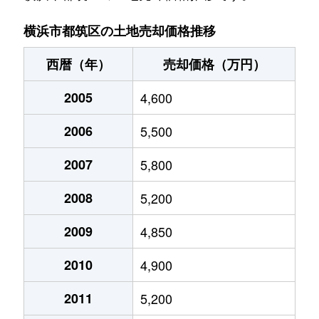
桜並木
7,900万円
仲町台
徒
横浜市都筑区の土地売却価格推移
すみれが丘
5,500万円
中川(神奈川)
徒
西暦（年）
売却価格（万円）
すみれが丘
6,600万円
中川(神奈川)
徒
2005
4,600
茅ケ崎南
7,600万円
センター南
徒
2006
5,500
中川
6,500万円
センター北
徒
2007
5,800
中川
6,300万円
中川(神奈川)
徒
2008
5,200
中川中央
16,000万円
センター北
徒
2009
4,850
2010
4,900
中川中央
15,000万円
センター南
徒
2011
5,200
仲町台
16,000万円
仲町台
徒