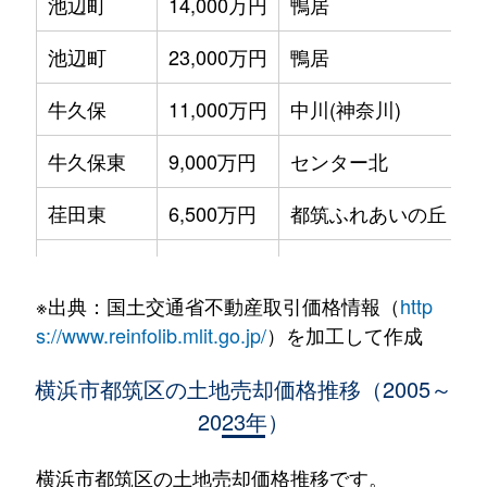
池辺町
14,000万円
鴨居
徒
池辺町
23,000万円
鴨居
徒
牛久保
11,000万円
中川(神奈川)
徒
牛久保東
9,000万円
センター北
徒
荏田東
6,500万円
都筑ふれあいの丘
徒
荏田南
5,900万円
都筑ふれあいの丘
徒
※出典：国土交通省不動産取引価格情報（
http
川和町
4,500万円
川和町
徒
s://www.reinfolib.mlit.go.jp/
）を加工して作成
川和町
1,000万円
川和町
徒
横浜市都筑区の土地売却価格推移（2005～
2023年）
北山田
9,300万円
北山田(神奈川)
徒
北山田
6,500万円
北山田(神奈川)
徒
横浜市都筑区の土地売却価格推移です。