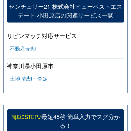
センチュリー21 株式会社ヒューベストエス
前川
2,400万円
鴨宮
徒歩21分
テート 小田原店の関連サービス一覧
前川
650万円
鴨宮
徒歩24分
リビンマッチ対応サービス
前川
2,300万円
国府津
徒歩21分
不動産売却
南鴨宮
3,700万円
鴨宮
徒歩3分
神奈川県小田原市
南鴨宮
1,900万円
鴨宮
徒歩14分
土地 売却・査定
南鴨宮
3,400万円
鴨宮
徒歩8分
南鴨宮
2,000万円
鴨宮
徒歩9分
南鴨宮
1,400万円
鴨宮
徒歩11分
最短45秒 簡単入力でスグ分か
簡単3STEP♪
る！
南鴨宮
3,000万円
鴨宮
徒歩7分