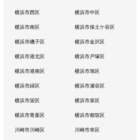
寿町
3,100万円
小田原
徒歩20分
横浜市西区
横浜市中区
寿町
1,400万円
小田原
徒歩19分
横浜市南区
横浜市保土ケ谷区
小八幡
3,800万円
鴨宮
徒歩26分
横浜市磯子区
横浜市金沢区
小八幡
1,200万円
国府津
徒歩18分
横浜市港北区
横浜市戸塚区
栄町
400万円
小田原
徒歩8分
横浜市港南区
横浜市旭区
栄町
4,500万円
小田原
徒歩8分
横浜市緑区
横浜市瀬谷区
酒匂
350万円
鴨宮
徒歩23分
横浜市栄区
横浜市泉区
酒匂
800万円
鴨宮
徒歩18分
横浜市青葉区
横浜市都筑区
酒匂
2,000万円
鴨宮
徒歩9分
川崎市川崎区
川崎市幸区