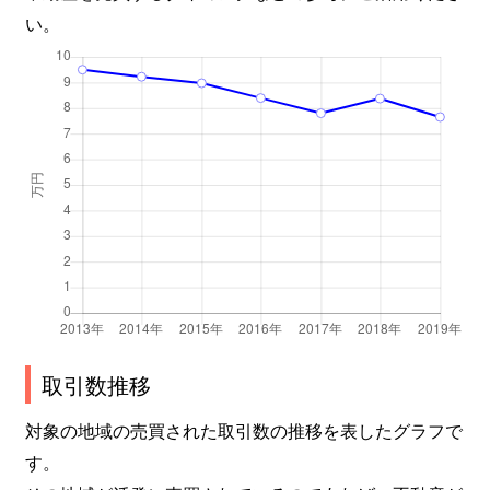
多古
530万円
足柄(神奈川)
徒歩11分
い。
多古
1,600万円
五百羅漢
徒歩7分
田島
1,700万円
国府津
徒歩21分
田島
1,400万円
国府津
徒歩23分
千代
1,700万円
下曽我
徒歩10分
中里
1,600万円
鴨宮
徒歩15分
中里
2,100万円
鴨宮
徒歩11分
中里
1,900万円
鴨宮
徒歩11分
取引数推移
対象の地域の売買された取引数の推移を表したグラフで
中里
1,700万円
鴨宮
徒歩23分
す。
中里
2,200万円
鴨宮
徒歩13分