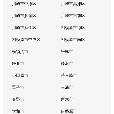
酒匂
800万円
鴨宮
徒歩17分
川崎市中原区
川崎市高津区
酒匂
川崎市多摩区
2,900万円
川崎市宮前区
鴨宮
徒歩19分
川崎市麻生区
相模原市緑区
酒匂
460万円
鴨宮
徒歩14分
相模原市中央区
相模原市南区
下大井
50万円
上大井
徒歩15分
横須賀市
平塚市
下大井
2,300万円
上大井
徒歩19分
鎌倉市
藤沢市
下大井
430万円
栢山
徒歩45分
小田原市
茅ヶ崎市
下大井
1,000万円
栢山
徒歩45分
逗子市
三浦市
下堀
5,200万円
鴨宮
徒歩24分
秦野市
厚木市
下堀
4,000万円
鴨宮
徒歩28分
大和市
伊勢原市
十字
3,000万円
箱根板橋
徒歩6分