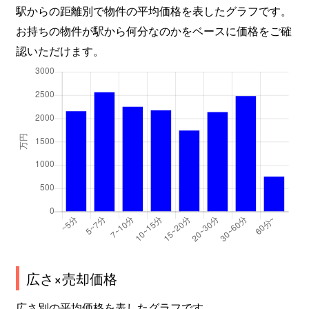
駅からの距離別で物件の平均価格を表したグラフです。
西酒匂
1,900万円
鴨宮
徒歩9分
お持ちの物件が駅から何分なのかをベースに価格をご確
認いただけます。
延清
1,700万円
鴨宮
徒歩45分
浜町
800万円
小田原
徒歩15分
浜町
2,100万円
小田原
徒歩13分
浜町
2,500万円
小田原
徒歩14分
浜町
200万円
小田原
徒歩15分
早川
700万円
風祭
徒歩13分
早川
9,200万円
箱根板橋
徒歩6分
広さ×売却価格
早川
1,100万円
早川
徒歩3分
広さ別の平均価格を表したグラフです。