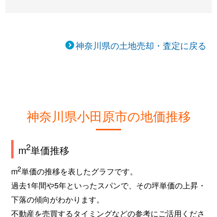
曽比
900万円
栢山
徒歩7分
曽比
1,200万円
栢山
徒歩9分
神奈川県の土地売却・査定に戻る
曽比
2,600万円
栢山
徒歩10分
高田
600万円
国府津
徒歩45分
高田
1,300万円
下曽我
徒歩18分
神奈川県小田原市の地価推移
高田
4,400万円
下曽我
徒歩19分
2
m
単価推移
高田
1,400万円
下曽我
徒歩21分
2
m
単価の推移を表したグラフです。
高田
1,400万円
下曽我
徒歩20分
過去1年間や5年といったスパンで、その坪単価の上昇・
下落の傾向がわかります。
多古
3,100万円
足柄(神奈川)
徒歩12分
不動産を売買するタイミングなどの参考にご活用くださ