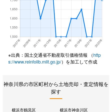
久野
1,500万円
足柄(神奈川)
徒歩26分
久野
2,200万円
足柄(神奈川)
徒歩6分
久野
100万円
足柄(神奈川)
徒歩45分
桑原
600万円
下曽我
徒歩45分
※出典：国土交通省不動産取引価格情報 （
http
国府津
1,100万円
国府津
徒歩15分
s://www.reinfolib.mlit.go.jp/
）を加工して作成
国府津
1,600万円
国府津
徒歩21分
神奈川県の市区町村から土地売却・査定情報を
国府津
2,000万円
国府津
徒歩9分
探す
国府津
18,000万円
国府津
徒歩12分
小台
1,400万円
飯田岡
徒歩4分
横浜市鶴見区
横浜市神奈川区