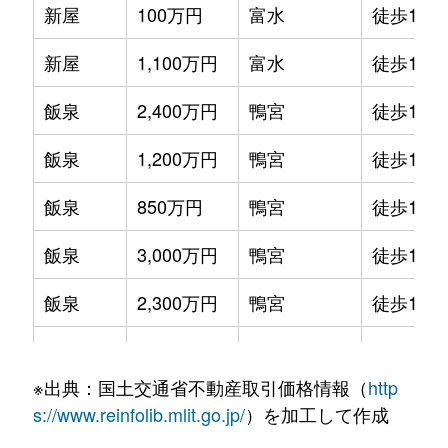
新屋
100万円
富水
徒歩14分
新屋
1,100万円
富水
徒歩14分
飯泉
2,400万円
鴨宮
徒歩16分
飯泉
1,200万円
鴨宮
徒歩19分
飯泉
850万円
鴨宮
徒歩16分
飯泉
3,000万円
鴨宮
徒歩16分
飯泉
2,300万円
鴨宮
徒歩15分
飯田岡
1,500万円
飯田岡
徒歩4分
※出典：国土交通省不動産取引価格情報（
http
飯田岡
1,700万円
富水
徒歩6分
s://www.reinfolib.mlit.go.jp/
）を加工して作成
飯田岡
6,000万円
富水
徒歩8分