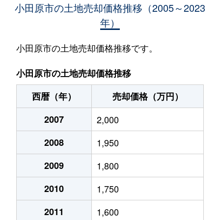
小田原市の土地売却価格推移（2005～2023
年）
飯田岡
1,800万円
螢田
徒歩8分
板橋
2,300万円
箱根板橋
徒歩3分
小田原市の土地売却価格推移です。
扇町
3,100万円
井細田
徒歩7分
小田原市の土地売却価格推移
扇町
1,700万円
井細田
徒歩4分
西暦（年）
売却価格（万円）
扇町
2,600万円
小田原
徒歩13分
2007
2,000
荻窪
5,000万円
小田原
徒歩13分
2008
1,950
荻窪
250万円
小田原
徒歩25分
2009
1,800
荻窪
500万円
小田原
徒歩25分
2010
1,750
荻窪
2,100万円
小田原
徒歩11分
2011
1,600