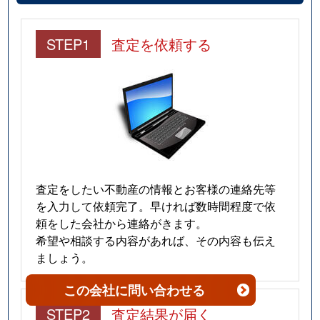
南鴨宮
2,300万円
鴨宮
徒歩10分
STEP1
査定を依頼する
南鴨宮
1,900万円
鴨宮
徒歩7分
南鴨宮
3,000万円
鴨宮
徒歩6分
南町
5,600万円
小田原
徒歩20分
南町
5,000万円
小田原
徒歩20分
査定をしたい不動産の情報とお客様の連絡先等
南町
20,000万円
小田原
徒歩18分
を入力して依頼完了。早ければ数時間程度で依
頼をした会社から連絡がきます。
南町
910万円
早川
徒歩10分
希望や相談する内容があれば、その内容も伝え
ましょう。
矢作
1,700万円
鴨宮
徒歩13分
この会社
に問い合わせる
蓮正寺
1,400万円
螢田
徒歩4分
STEP2
査定結果が届く