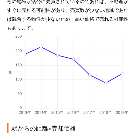
その地域が活発に売買されているのであれば、不動産が
すぐに売れる可能性があり、売買数が少ない地域であれ
中里
1,200万円
鴨宮
徒歩24分
ば競合する物件が少ないため、高い価格で売れる可能性
もあります。
中里
2,700万円
鴨宮
徒歩20分
中曽根
1,700万円
富水
徒歩11分
永塚
1,500万円
下曽我
徒歩13分
永塚
1,500万円
下曽我
徒歩10分
永塚
500万円
下曽我
徒歩13分
中村原
600万円
国府津
徒歩45分
成田
3,300万円
栢山
徒歩24分
駅からの距離×売却価格
西大友
1,600万円
下曽我
徒歩28分