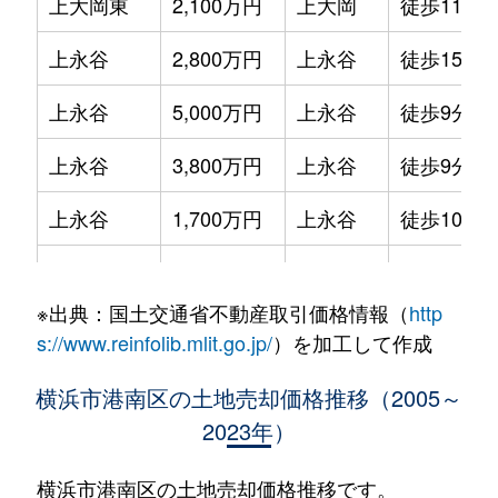
上大岡東
2,100万円
上大岡
徒歩11分
上永谷
2,800万円
上永谷
徒歩15分
上永谷
5,000万円
上永谷
徒歩9分
上永谷
3,800万円
上永谷
徒歩9分
上永谷
1,700万円
上永谷
徒歩10分
上永谷
4,500万円
上永谷
徒歩7分
※出典：国土交通省不動産取引価格情報（
http
上永谷
20,000万円
上永谷
徒歩9分
s://www.reinfolib.mlit.go.jp/
）を加工して作成
上永谷
2,500万円
上永谷
徒歩14分
横浜市港南区の土地売却価格推移（2005～
2023年）
上永谷
2,700万円
上永谷
徒歩7分
港南
1,300万円
港南中央
徒歩5分
横浜市港南区の土地売却価格推移です。