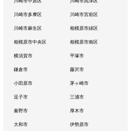
川崎市中原区
川崎市高津区
日野
9,300万円
港南台
徒歩14分
川崎市多摩区
川崎市宮前区
日野
2,400万円
港南台
徒歩18分
川崎市麻生区
相模原市緑区
日野中央
7,200万円
港南台
徒歩21分
相模原市中央区
相模原市南区
日野中央
6,000万円
洋光台
徒歩21分
横須賀市
平塚市
日野中央
2,100万円
洋光台
徒歩11分
鎌倉市
藤沢市
日野中央
4,800万円
洋光台
徒歩10分
小田原市
茅ヶ崎市
日野南
3,900万円
港南台
徒歩18分
逗子市
三浦市
日野南
4,200万円
港南台
徒歩18分
秦野市
厚木市
日野南
4,500万円
港南台
徒歩19分
大和市
伊勢原市
日野南
4,400万円
港南台
徒歩18分