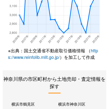
下永谷
1,900万円
下永谷
徒歩4分
下永谷
1,400万円
下永谷
徒歩12分
芹が谷
1,200万円
上永谷
徒歩19分
芹が谷
4,600万円
上永谷
徒歩24分
※出典：国土交通省不動産取引価格情報 （
http
芹が谷
3,800万円
上永谷
徒歩20分
s://www.reinfolib.mlit.go.jp/
）を加工して作成
東芹が谷
6,700万円
上永谷
徒歩26分
神奈川県の市区町村から土地売却・査定情報を
東芹が谷
2,200万円
上永谷
徒歩24分
探す
東永谷
1,900万円
上大岡
徒歩21分
東永谷
1,400万円
上永谷
徒歩18分
横浜市鶴見区
横浜市神奈川区