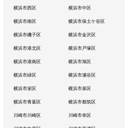
東永谷
1,400万円
港南中央
徒歩15分
横浜市西区
横浜市中区
日限山
3,900万円
上永谷
徒歩26分
横浜市南区
横浜市保土ケ谷区
日限山
3,600万円
下永谷
徒歩23分
横浜市磯子区
横浜市金沢区
日限山
800万円
下永谷
徒歩2分
横浜市港北区
横浜市戸塚区
日限山
4,600万円
下永谷
徒歩5分
横浜市港南区
横浜市旭区
日野
3,200万円
上大岡
徒歩15分
横浜市緑区
横浜市瀬谷区
日野
6,400万円
上永谷
徒歩13分
横浜市栄区
横浜市泉区
日野
1,700万円
上永谷
徒歩14分
横浜市青葉区
横浜市都筑区
日野
川崎市川崎区
1,500万円
川崎市幸区
上永谷
徒歩13分