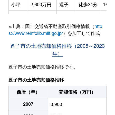
小坪
2,600万円
逗子
徒歩24分
165m
小坪
2,700万円
逗子
徒歩29分
165m
※出典：国土交通省不動産取引価格情報（
http
小坪
210万円
逗子
徒歩45分
40m²
s://www.reinfolib.mlit.go.jp/
）を加工して作成
小坪
2,900万円
逗子
徒歩23分
185m
逗子市の土地売却価格推移（2005～2023
年）
桜山
3,300万円
逗子
徒歩26分
130m
桜山
3,300万円
逗子
徒歩25分
165m
逗子市の土地売却価格推移です。
桜山
6,400万円
逗子
徒歩23分
180m
逗子市の土地売却価格推移
桜山
5,900万円
逗子
徒歩25分
270m
西暦（年）
売却価格（万円）
桜山
4,300万円
逗子
徒歩12分
105m
2007
3,900