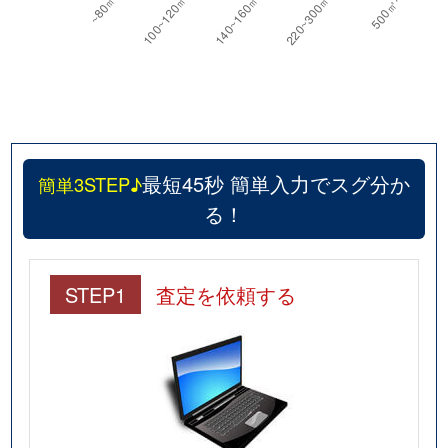
最短45秒 簡単入力でスグ分か
簡単3STEP♪
る！
STEP1
査定を依頼する