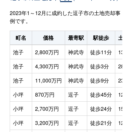
2023年1～12月に成約した逗子市の土地売却事
例です。
町名
価格
最寄駅
駅徒歩
土地
池子
2,800万円
神武寺
徒歩11分
135m
池子
4,300万円
神武寺
徒歩3分
280m
池子
11,000万円
神武寺
徒歩9分
230m
小坪
870万円
逗子
徒歩45分
125m
小坪
2,700万円
逗子
徒歩24分
150m
小坪
3,200万円
逗子
徒歩21分
125m