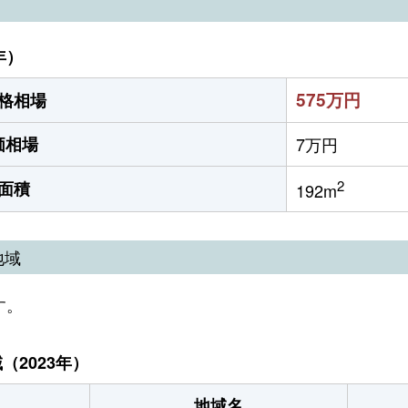
年）
575万円
格相場
価相場
7万円
2
面積
192m
地域
す。
2023年）
地域名