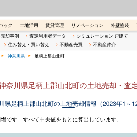
ーズ株式会社（東証グロース上
初めての方へ
ビスです 証券コード：4445
バック
土地活用
賃貸管理
リノベーション
外壁塗装
ライン講座
リビンマガジンBiz
不動産売却ご相談デスク
別売却事例
査定利用者データ
シミュレーション 戸建て
住み替え・買い替え
不動産売買
不動産仲介
神奈川県
足柄上郡山北町
神奈川県足柄上郡山北町の土地売却・査
川県足柄上郡山北町の土地売却情報（2023年1～1
相場です。すべて中央値をもとに算出しています。