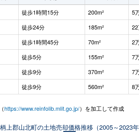
徒歩1時間15分
200m²
5
徒歩24分
185m²
2
徒歩1時間45分
70m²
2
徒歩5分
155m²
7
徒歩9分
370m²
7
徒歩9分
560m²
8
（
https://www.reinfolib.mlit.go.jp/
）を加工して作成
柄上郡山北町の土地売却価格推移（2005～2023