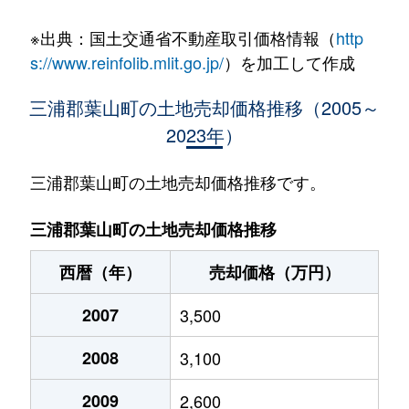
下山口
95,000万円
逗子
徒歩1時間15分
※出典：国土交通省不動産取引価格情報（
http
下山口
5,300万円
逗子
徒歩45分
s://www.reinfolib.mlit.go.jp/
）を加工して作成
下山口
4,000万円
逗子
徒歩1時間15分
三浦郡葉山町の土地売却価格推移（2005～
2023年）
下山口
9,500万円
逗子
徒歩45分
下山口
25,000万円
逗子
徒歩1時間15分
三浦郡葉山町の土地売却価格推移です。
長柄
4,800万円
逗子
徒歩29分
三浦郡葉山町の土地売却価格推移
長柄
4,500万円
逗子
徒歩26分
西暦（年）
売却価格（万円）
堀内
1,200万円
逗子
徒歩45分
2007
3,500
堀内
5,600万円
逗子
徒歩45分
2008
3,100
2009
2,600